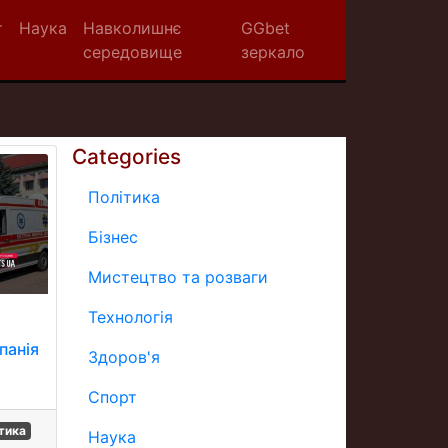
т
Наука
Навколишнє
GGbet
середовище
зеркало
Categories
Політика
Бізнес
Мистецтво та розваги
Технологія
панія
Здоров'я
Спорт
тика
Наука