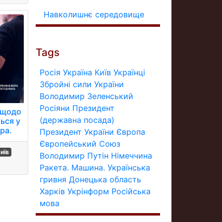
Навколишнє середовище
Tags
Росія
Україна
Київ
Українці
Збройні сили України
Володимир Зеленський
Росіяни
Президент
 щодо
(державна посада)
ься у
ра.
Президент України
Європа
Європейський Союз
иїв
Володимир Путін
Німеччина
Ракета.
Машина.
Українська
гривня
Донецька область
Харків
Укрінформ
Російська
мова