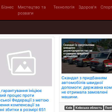
Бізнес
Мистецтво та
Технологія
Здоров'я
Спор
розваги
Скандал з придбанням
автомобілів швидкої
допомоги: державна ком
 гарантування ініціює
не отримала замовлені
вий процес проти
машини.
йської Федерації з метою
нення компенсації за
Київ
Київська область
Полі
ні збитки в розмірі 651