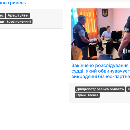
йон гривень.
нес
Арештуйте.
дит (роз'яснення)
Закінчено розслідування
судді, який обвинувачуєт
викраденні бізнес-партне
Дніпропетровська область
К
Суми Площа