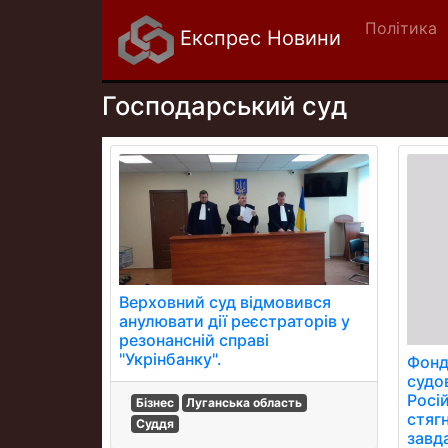
Політика
Експрес Новини
Господарський суд
Верховний суд відмовився
анулювати дії реєстраторів у
резонансній справі
"Укрінбанку".
Фонд
судо
Росі
Бізнес
Луганська область
стяг
Суддя
завда