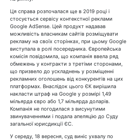
Ця справа розпочалася ще в 2019 році і
стосується сервісу контекстної реклами
Google AdSense. Цей продукт надавав
можливість власникам сайтів розміщувати
рекламу на своїх сторінках, при цьому Google
виступала в ролі посередника. Європейська
комісія повідомила, що компанія ввела ряд
обмежень у контракти з третіми сторонами,
що призвело до ускладнень у розміщенні
рекламних оголошень від конкурентів на цих
платформах. Внаслідок цього ЄК вирішила
накласти штраф на Google у розмірі 1,49
мільярда євро або 1,7 мільярда доларів.
Компанія не погодилася з висунутими
звинуваченнями і подала апеляцію до Суду
загальної юрисдикції ЄС.
У середу, 18 вересня, суд виніс ухвалу по