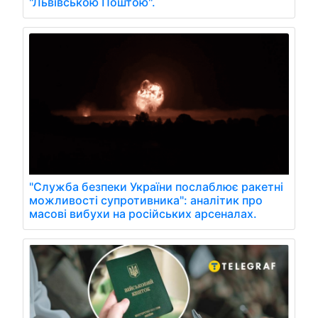
"Львівською Поштою".
"Служба безпеки України послаблює ракетні
можливості супротивника": аналітик про
масові вибухи на російських арсеналах.