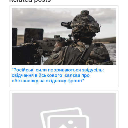
"Російські сили прориваються звідусіль:
свідчення військового Ієвлєва про
обстановку на східному фронті"