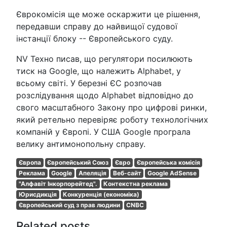
Єврокомісія ще може оскаржити це рішення,
передавши справу до найвищої судової
інстанції блоку -- Європейського суду.
NV Техно писав, що регулятори посилюють
тиск на Google, що належить Alphabet, у
всьому світі. У березні ЄС розпочав
розслідування щодо Alphabet відповідно до
свого масштабного Закону про цифрові ринки,
який ретельно перевіряє роботу технологічних
компаній у Європі. У США Google програла
велику антимонопольну справу.
Європа
Європейський Союз
Євро
Європейська комісія
Реклама
Google
Апеляція
Веб-сайт
Google AdSense
"Алфавіт Інкорпорейтед".
Контекстна реклама
Юрисдикція
Конкуренція (економіка)
Європейський суд з прав людини
CNBC
Related posts