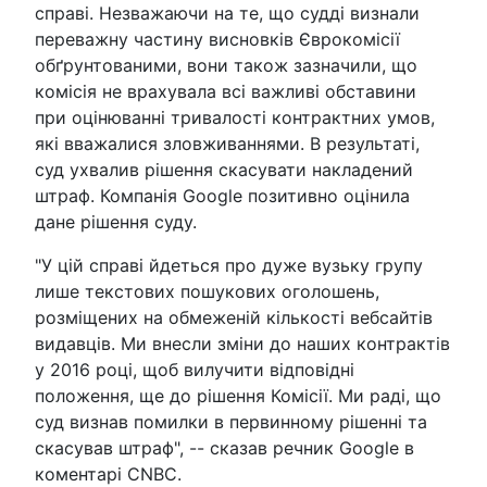
справі. Незважаючи на те, що судді визнали
переважну частину висновків Єврокомісії
обґрунтованими, вони також зазначили, що
комісія не врахувала всі важливі обставини
при оцінюванні тривалості контрактних умов,
які вважалися зловживаннями. В результаті,
суд ухвалив рішення скасувати накладений
штраф. Компанія Google позитивно оцінила
дане рішення суду.
"У цій справі йдеться про дуже вузьку групу
лише текстових пошукових оголошень,
розміщених на обмеженій кількості вебсайтів
видавців. Ми внесли зміни до наших контрактів
у 2016 році, щоб вилучити відповідні
положення, ще до рішення Комісії. Ми раді, що
суд визнав помилки в первинному рішенні та
скасував штраф", -- сказав речник Google в
коментарі CNBC.