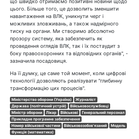
що швидко отримаємо позитивні новини щодо
цього. Більше того, це дозволить зменшити
навантаження на ВЛК, уникнути черг і
можливих зловживань, а також надмірного
тиску на органи. Ми створимо абсолютно
прозору систему, яка забезпечить як
проведення оглядів ВЛК, так і їх постаудит з
боку правоохоронних та відповідних органів", -
зазначила посадовиця.
На її думку, це саме той момент, коли цифрові
технології дозволяють реалізувати "глибинну
трансформацію цих процесів".
Міністерство оборони (Україна)
Журналіст
Держава (політичний устрій)
Військовослужбовці
Міністр оборони
Лікар
Військові
Генеральний персонал
Прикладне програмне забезпечення
Номер військової частини
Військовозобов'язаний
Модель
Функція (математика)