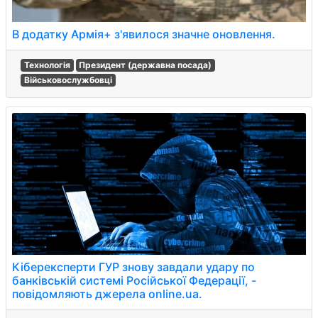
В додатку Армія+ з'явилося значне оновлення.
Технологія
Президент (державна посада)
Військовослужбовці
Кіберексперти ГУР знову завдали удару по
банківській системі Російської Федерації, -
повідомляють джерела online.ua.