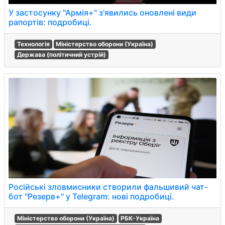
У застосунку "Армія+" з'явились оновлені види
рапортів: подробиці.
Технологія
Міністерство оборони (Україна)
Держава (політичний устрій)
Російські зловмисники створили фальшивий чат-
бот "Резерв+" у Telegram: нові подробиці.
Міністерство оборони (Україна)
РБК-Україна