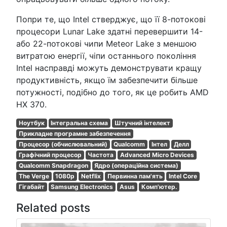
Попри те, що Intel стверджує, що її 8-потокові
процесори Lunar Lake здатні перевершити 14-
або 22-потокові чипи Meteor Lake з меншою
витратою енергії, чіпи останнього покоління
Intel насправді можуть демонструвати кращу
продуктивність, якщо їм забезпечити більше
потужності, подібно до того, як це робить AMD
HX 370.
Ноутбук
Інтегральна схема
Штучний інтелект
Прикладне програмне забезпечення
Процесор (обчислювальний)
Qualcomm
Інтел
Делл
Графічний процесор
Частота
Advanced Micro Devices
Qualcomm Snapdragon
Ядро (операційна система)
The Verge
1080p
Netflix
Первинна пам'ять
Intel Core
Гігабайт
Samsung Electronics
Asus
Комп'ютер.
Related posts