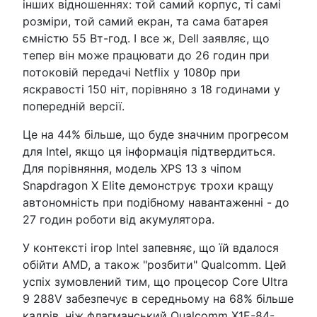
інших відношеннях: той самий корпус, ті самі
розміри, той самий екран, та сама батарея
ємністю 55 Вт-год. І все ж, Dell заявляє, що
тепер він може працювати до 26 годин при
потоковій передачі Netflix у 1080p при
яскравості 150 ніт, порівняно з 18 годинами у
попередній версії.
Це на 44% більше, що буде значним прогресом
для Intel, якщо ця інформація підтвердиться.
Для порівняння, модель XPS 13 з чіпом
Snapdragon X Elite демонструє трохи кращу
автономність при подібному навантаженні - до
27 годин роботи від акумулятора.
У контексті ігор Intel запевняє, що їй вдалося
обійти AMD, а також "розбити" Qualcomm. Цей
успіх зумовлений тим, що процесор Core Ultra
9 288V забезпечує в середньому на 68% більше
кадрів, ніж флагманський Qualcomm X1E-84-