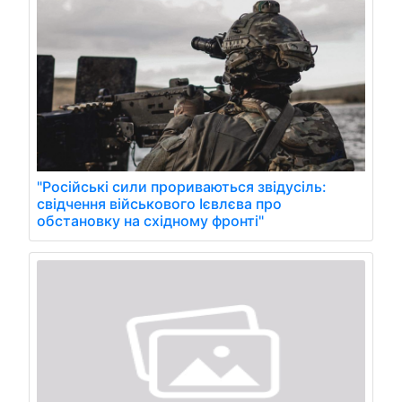
"Російські сили прориваються звідусіль:
свідчення військового Ієвлєва про
обстановку на східному фронті"