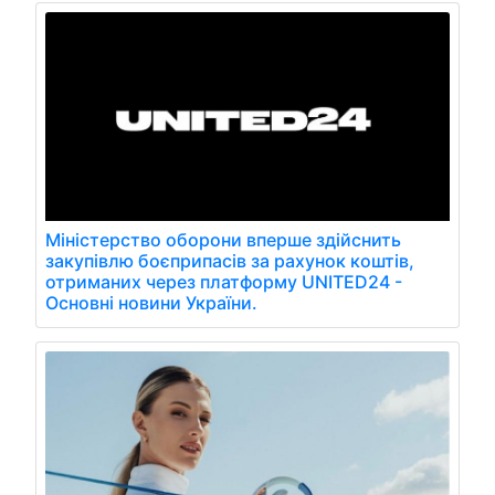
Міністерство оборони вперше здійснить
закупівлю боєприпасів за рахунок коштів,
отриманих через платформу UNITED24 -
Основні новини України.