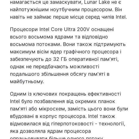
намагається це замаскувати, Lunar Lake не є
найпотужнішим ноутбучним процесором. Він
навіть не займає перше місце серед чипів Intel.
Процесори Intel Core Ultra 200V оснащені
всього восьмома ядрами та відповідно
восьмома потоками. Вони також підтримують
максимум вісім ядер графічного процесора і
забезпечують до 32 ГБ оперативної пам'яті,
однак не передбачають можливості
подальшого збільшення обсягу пам'яті в
майбутньому.
Одним із ключових покращень ефективності
Intel було позбавлення від окремих планок
пам'яті або мікросхем, замість цього вони були
вбудовані в корпус процесора. Intel також
відмовилася від гіперпотоковості - технології,
яка дозволяла ядрам процесора
опрацьовувати більше одного потоку.