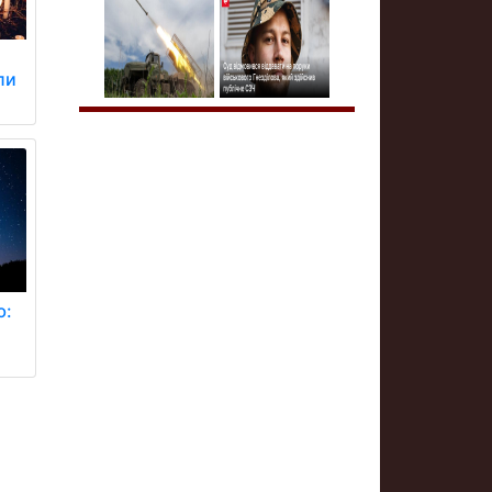
ли
ю: