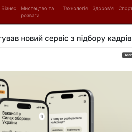
Бізнес
Мистецтво та
Технологія
Здоров'я
Спор
розваги
ував новий сервіс з підбору кадрів
Полі