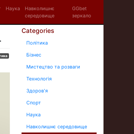
т
Наука
Навколишнє
GGbet
середовище
зеркало
Categories
.
Політика
Бізнес
тика
Мистецтво та розваги
Технологія
Здоров'я
Спорт
Наука
Навколишнє середовище