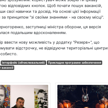
гою відповідних кнопок. Щоб почати пошук вакансій,
и свої навички та досвід. На основі цієї інформації
за принципом "зі своїми знаннями - на своєму місці".
рногоренко, заступниці міністра оборони, ця версія
ддалася подальшим вдосконаленням.
ір ввести нову можливість у додатку "Резерв+", що
мувати відстрочку, не відвідуючи територіальні центри
особисто.
Інтерфейс (обчислювальний)
Прикладне програмне забезпечення
 вакансії