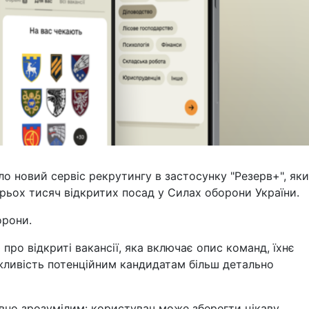
о новий сервіс рекрутингу в застосунку "Резерв+", як
рьох тисяч відкритих посад у Силах оборони України.
орони.
про відкриті вакансії, яка включає опис команд, їхнє
жливість потенційним кандидатам більш детально
ивно зрозумілим: користувач може зберегти цікаву