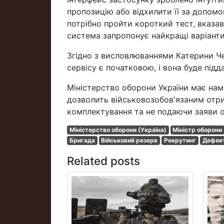
пропозицію або відхилити її за допомо
потрібно пройти короткий тест, вказавш
система запропонує найкращі варіанти 
Згідно з висловлюваннями Катерини Че
сервісу є початковою, і вона буде пі
Міністерство оборони України має нам
дозволить військовозобов'язаним отри
комплектування та не подаючи заяви 
Міністерство оборони (Україна)
Міністр оборони
Бригада
Військовий резерв
Рекрутинг
Дефект
Related posts