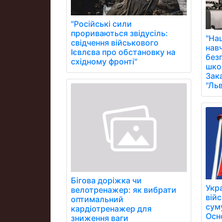
"Російські сили
прориваються звідусіль:
"На
свідчення військового
нав
Ієвлєва про обстановку на
без
східному фронті"
школ
Зак
"Ль
Бігова доріжка чи
Укр
велотренажер: як вибрати
війс
оптимальний
суму
кардіотренажер для
Осн
зниження ваги