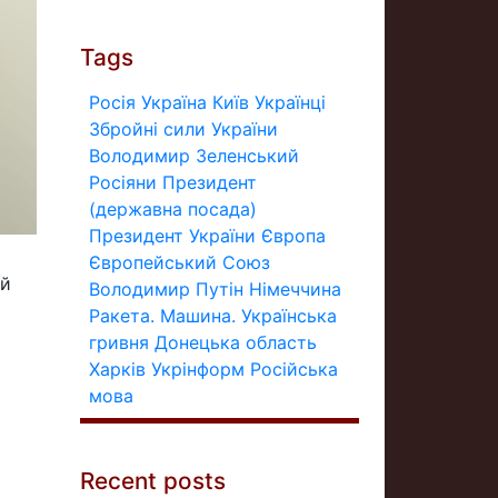
Tags
Росія
Україна
Київ
Українці
Збройні сили України
Володимир Зеленський
Росіяни
Президент
(державна посада)
Президент України
Європа
Європейський Союз
ий
Володимир Путін
Німеччина
Ракета.
Машина.
Українська
гривня
Донецька область
Харків
Укрінформ
Російська
мова
Recent posts