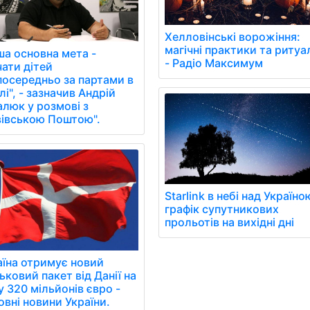
Хелловінські ворожіння:
магічні практики та ритуа
ша основна мета -
- Радіо Максимум
чати дітей
посередньо за партами в
і", - зазначив Андрій
алюк у розмові з
вівською Поштою".
Starlink в небі над Україно
графік супутникових
прольотів на вихідні дні
аїна отримує новий
ьковий пакет від Данії на
 320 мільйонів євро -
овні новини України.