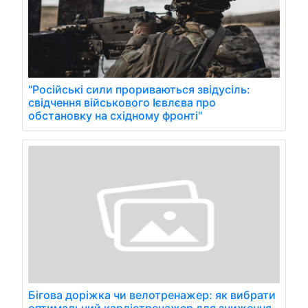
"Російські сили прориваються звідусіль:
свідчення військового Ієвлєва про
обстановку на східному фронті"
Бігова доріжка чи велотренажер: як вибрати
оптимальний кардіотренажер для зниження