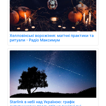
Хелловінські ворожіння: магічні практики та
ритуали - Радіо Максимум
Starlink в небі над Україною: графік