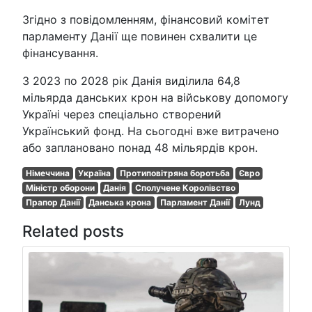
Згідно з повідомленням, фінансовий комітет
парламенту Данії ще повинен схвалити це
фінансування.
З 2023 по 2028 рік Данія виділила 64,8
мільярда данських крон на військову допомогу
Україні через спеціально створений
Український фонд. На сьогодні вже витрачено
або заплановано понад 48 мільярдів крон.
Німеччина
Україна
Протиповітряна боротьба
Євро
Міністр оборони
Данія
Сполучене Королівство
Прапор Данії
Данська крона
Парламент Данії
Лунд
Related posts