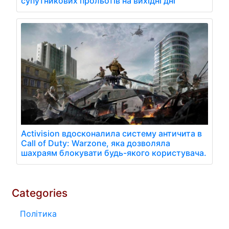
супутникових прольотів на вихідні дні
Activision вдосконалила систему античита в
Call of Duty: Warzone, яка дозволяла
шахраям блокувати будь-якого користувача.
Categories
Політика