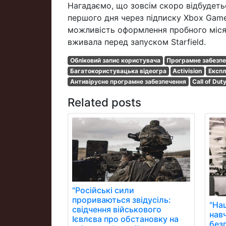
Нагадаємо, що зовсім скоро відбудеться
першого дня через підписку Xbox Game 
можливість оформлення пробного місячн
вживала перед запуском Starfield.
Обліковий запис користувача
Програмне забезп
Багатокористувацька відеогра
Activision
Експл
Антивірусне програмне забезпечення
Call of Dut
Related posts
"Російські сили
прориваються звідусіль:
"На
свідчення військового
нав
Ієвлєва про обстановку на
без