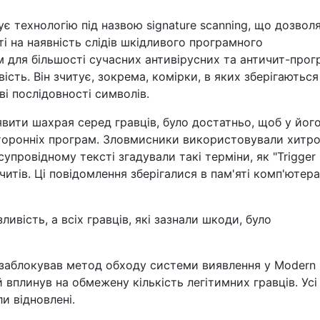
ує технологію під назвою signature scanning, що дозвол
ті на наявність слідів шкідливого програмного
м для більшості сучасних антивірусних та античит-прог
ість. Він зчитує, зокрема, комірки, в яких зберігаються
ві послідовності символів.
вити шахрая серед гравців, було достатньо, щоб у йог
сторонніх програм. Зловмисники використовували хитро
упровідному тексті згадували такі терміни, як "Trigger
и читів. Ці повідомлення зберігалися в пам'яті комп'ютера
ливість, а всіх гравців, які зазнали шкоди, було
 заблокував метод обходу системи виявлення у Modern
кий вплинув на обмежену кількість легітимних гравців. Усі
ли відновлені.