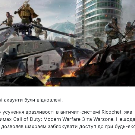
і акаунти були відновлені.
 усунення вразливості в античит-системі Ricochet, яка
мах Call of Duty: Modern Warfare 3 та Warzone. Нещод
о дозволяв шахраям заблокувати доступ до гри будь-як