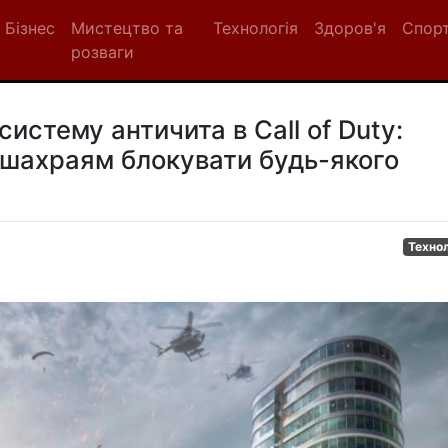
Бізнес
Мистецтво та
Технологія
Здоров'я
Спор
розваги
систему античита в Call of Duty:
 шахраям блокувати будь-якого
Технол