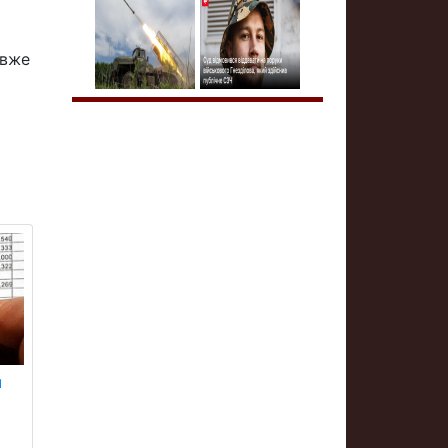
 вже
я