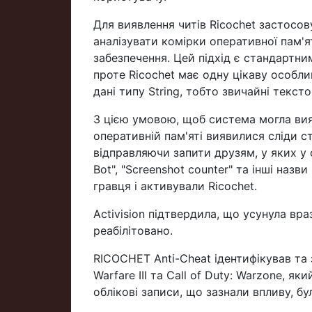
Для виявлення читів Ricochet застосов
аналізувати комірки оперативної пам'я
забезпечення. Цей підхід є стандартни
проте Ricochet має одну цікаву особлив
дані типу String, тобто звичайні тексто
З цією умовою, щоб система могла вия
оперативній пам'яті виявилися сліди 
відправляючи запити друзям, у яких у с
Bot", "Screenshot counter" та інші назв
гравця і активували Ricochet.
Activision підтвердила, що усунула враз
реабілітовано.
RICOCHET Anti-Cheat ідентифікував та
Warfare III та Call of Duty: Warzone, я
облікові записи, що зазнали впливу, бу