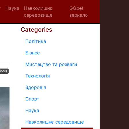
т
Наука
Навколишнє
GGbet
середовище
зеркало
Categories
Політика
Бізнес
Мистецтво та розваги
огія
Технологія
Здоров'я
Спорт
Наука
Навколишнє середовище