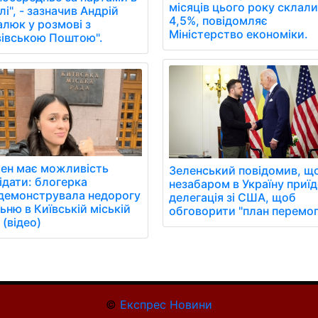
місяців цього року склал
і", - зазначив Андрій
4,5%, повідомляє
алюк у розмові з
Міністерство економіки.
вівською Поштою".
ен має можливість
Зеленський повідомив, щ
ідати: блогерка
незабаром в Україну приїд
демонструвала недорогу
делегація зі США, щоб
ьню в Київській міській
обговорити "план перемог
 (відео)
©
Експрес Новини