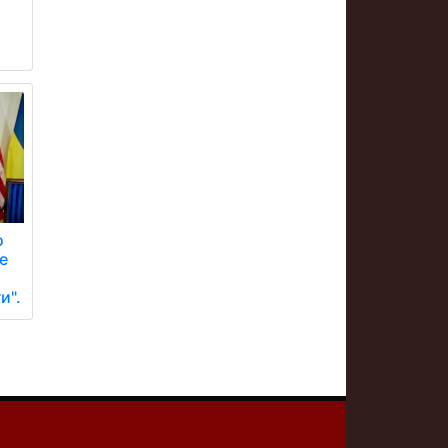
и
о
е
и".