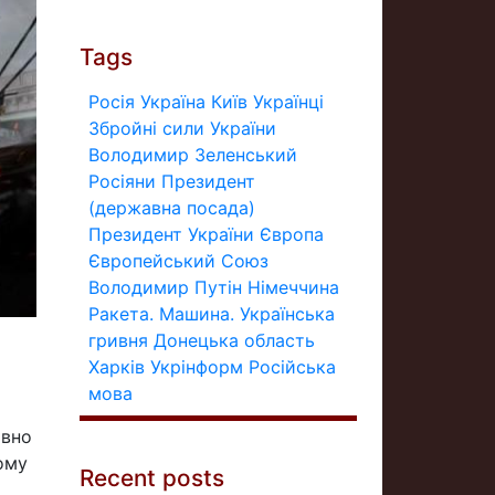
Tags
Росія
Україна
Київ
Українці
Збройні сили України
Володимир Зеленський
Росіяни
Президент
(державна посада)
Президент України
Європа
Європейський Союз
Володимир Путін
Німеччина
Ракета.
Машина.
Українська
гривня
Донецька область
Харків
Укрінформ
Російська
мова
авно
ому
Recent posts