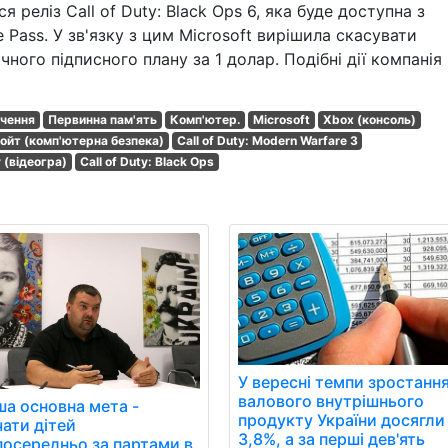
 реліз Call of Duty: Black Ops 6, яка буде доступна з
Pass. У зв'язку з цим Microsoft вирішила скасувати
ого підписного плану за 1 долар. Подібні дії компанія
ечення
Первинна пам'ять
Комп'ютер.
Microsoft
Xbox (консоль)
ойт (комп'ютерна безпека)
Call of Duty: Modern Warfare 3
y (відеогра)
Call of Duty: Black Ops
У вересні темпи зростанн
валового внутрішнього
ша основна мета -
продукту України досягли
чати дітей
3,8%, а за перші дев'ять
посередньо за партами в