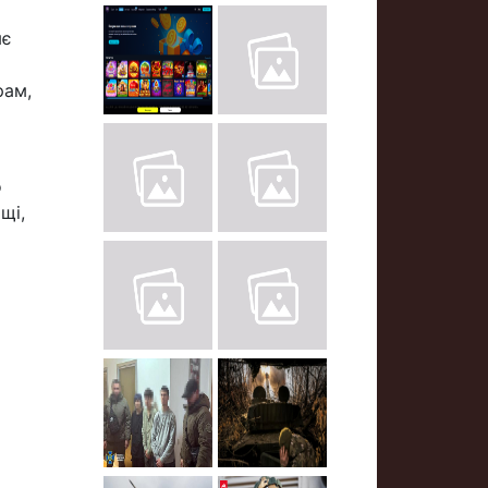
яє
рам,
о
щі,