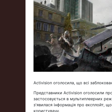
Activision оголосила, що всі заблокован
Представники Activision оголосили про
застосовується в мультиплеерних режи
з'явилася інформація про експлойт, щ
користувачу.