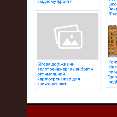
східному фронті"
школ
Зак
"Ль
Кож
Бігова доріжка чи
відв
велотренажер: як вибрати
про
оптимальний
їдал
кардіотренажер для
раді
зниження ваги