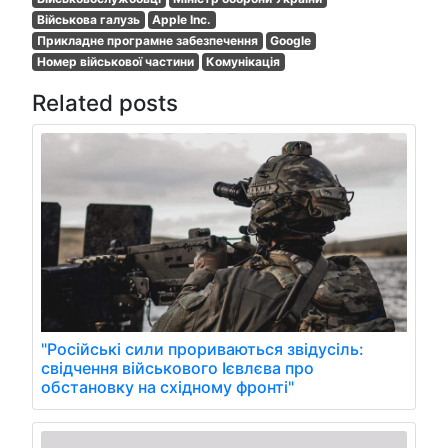
Військова галузь
Apple Inc.
Прикладне програмне забезпечення
Google
Номер військової частини
Комунікація
Related posts
"Російські сили прориваються звідусіль:
свідчення військового Ієвлєва про
обстановку на східному фронті"