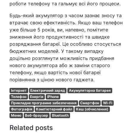
роботи телефону та гальмує всі його процеси.
Будь-який акумулятор з часом зазнає зносу та
втрачає свою ефективність. Якщо ваш телефон
уже більше 5 років, ви, напевно, помітите
зниження його продуктивності та швидке
розряджання батареї. Це особливо стосується
бюджетних моделей. У такому випадку
доцільно розглянути можливість придбання
нового акумулятора або ж заміни старого
телефону, якщо вартість нової батареї
порівнянна з ціною нового гаджета.
Інтернет
Електричний заряд
Акумуляторна батарея
Телефон
Енергія
IPhone
Прикладне програмне забезпечення
Смартфон
Wi-Fi
Фотографія
Комп'ютерний файл
Кеш (обчислення)
Меню
Веб-браузер
Bluetooth
Related posts