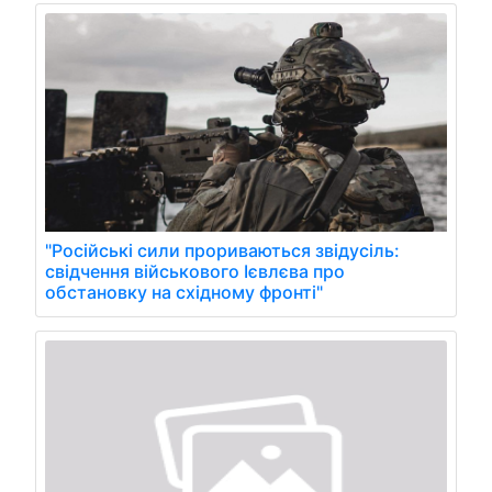
"Російські сили прориваються звідусіль:
свідчення військового Ієвлєва про
обстановку на східному фронті"