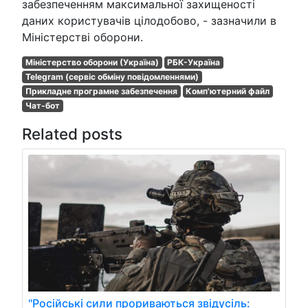
забезпеченням максимальної захищеності
даних користувачів цілодобово, - зазначили в
Міністерстві оборони.
Міністерство оборони (Україна)
РБК-Україна
Telegram (сервіс обміну повідомленнями)
Прикладне програмне забезпечення
Комп'ютерний файл
Чат-бот
Related posts
"Російські сили прориваються звідусіль: