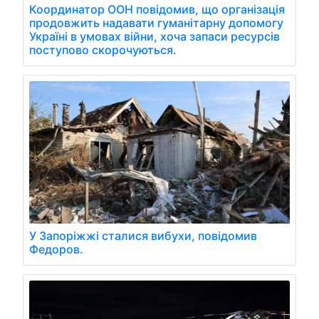
Координатор ООН повідомив, що організація
продовжить надавати гуманітарну допомогу
Україні в умовах війни, хоча запаси ресурсів
поступово скорочуються.
У Запоріжжі сталися вибухи, повідомив
Федоров.