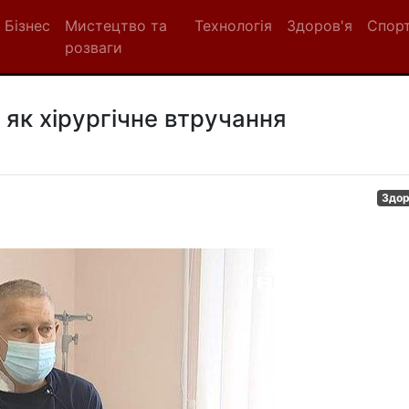
Бізнес
Мистецтво та
Технологія
Здоров'я
Спор
розваги
 як хірургічне втручання
Здор