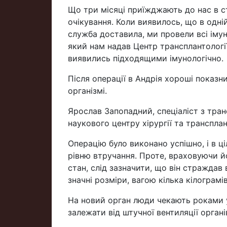
Що три місяці приїжджають до нас в ст
очікування. Коли виявилось, що в одні
служба доставила, ми провели всі імуно
який нам надав Центр трансплантології
виявились підходящими імунологічно.
Після операції в Андрія хороші показ
організмі.
Ярослав Запопадний, спеціаліст з тран
наукового центру хірургії та трансплан
Операцію було виконано успішно, і в ці
рівню втручання. Проте, враховуючи йо
стан, слід зазначити, що він страждав
значні розміри, вагою кілька кілограмів
На новий орган люди чекають роками 
залежати від штучної вентиляції органі