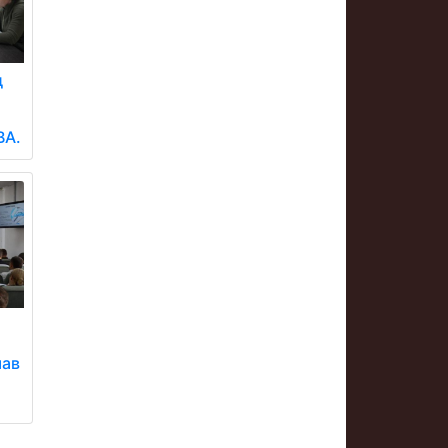
д
ВА.
мав