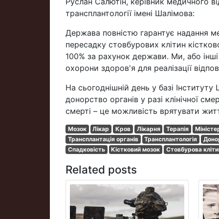
Руслан Салютін, керівник медичного ві
трансплантології імені Шалімова:
Держава повністю гарантує надання м
пересадку стовбурових клітин кістково
100% за рахунок держави. Ми, або інші
охорони здоров'я для реалізації відпов
На сьогоднішній день у базі Інституту
донорство органів у разі клінічної см
смерті – це можливість врятувати жит
Мозок
Лікар
Кров
Лікарня
Терапія
Міністе
Трансплантація органів
Трансплантологія
Доно
Спадковість
Кістковий мозок
Стовбурова кліти
Related posts