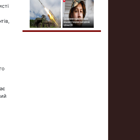
исті
тів,
го
дає
ний