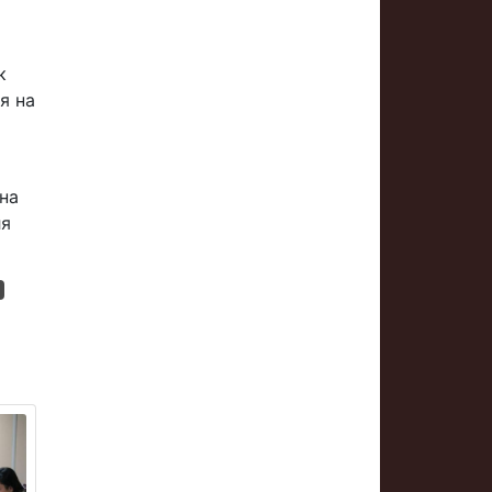
к
я на
 на
ля