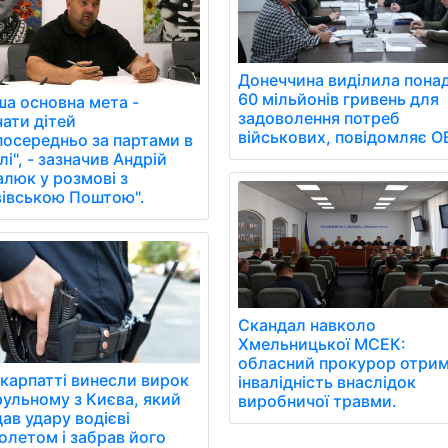
Донеччина виділила пона
60 мільйонів гривень для
ша основна мета -
задоволення потреб
чати дітей
військових, повідомляє О
посередньо за партами в
і", - зазначив Андрій
алюк у розмові з
вівською Поштою".
Скандал навколо
Хмельницької МСЕК:
обласний прокурор отри
акарпатті винесли вирок
інвалідність внаслідок
рульному з Києва, який
виробничої травми.
ав удару водієві
олетом і забрав його