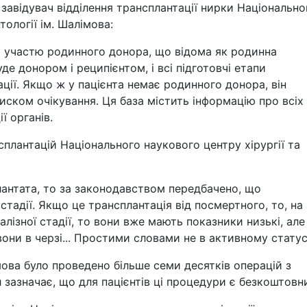
 завідувач відділення трансплантації нирки Національно
тології ім. Шалімова:
а участю родинного донора, що відома як родинна
де донором і реципієнтом, і всі підготовчі етапи
ції. Якщо ж у пацієнта немає родинного донора, він
иском очікування. Ця база містить інформацію про всіх
ї органів.
лантацій Національного наукового центру хірургії та
антата, то за законодавством передбачено, що
стадії. Якщо це трансплантація від посмертного, то, на
іалізної стадії, то вони вже мають показники низькі, ал
 вони в черзі... Простими словами не в активному статус
мова було проведено більше семи десятків операцій з
 зазначає, що для пацієнтів ці процедури є безкоштовн