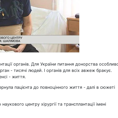
нтації органів. Для України питання донорства особлив
рган - тисячі людей. І органів для всіх авжеж бракує.
нсі - життя.
ернула пацієнта до повноцінного життя - далі в сюжеті
наукового центру хірургії та трансплантації імені