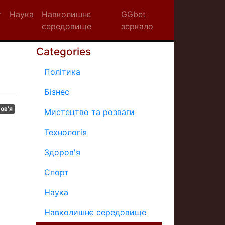
т
Наука
Навколишнє
GGbet
середовище
зеркало
Categories
Політика
Бізнес
ов'я
Мистецтво та розваги
Технологія
Здоров'я
Спорт
Наука
Навколишнє середовище