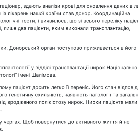
аціонар, здають аналізи крові для оновлення даних в л
й із лікарень нашої країни став донор. Координаційна
логічні тести, і виявилось, що зі всього переліку пацієн
, лише два пацієнти, яким виконали трансплантацію,
ники. Донорський орган поступово приживається в його
сплантології у відділі трансплантації нирок Національно
тології імені Шалімова.
лому пацієнт досить легко її переніс. Його стан відпові
го генетичну схильність, наявність патології та загаль
 від вродженого полікістозу нирок. Нирки пацієнта мали
.
у чергах. Щоб повернутися до активного життя й не
в.