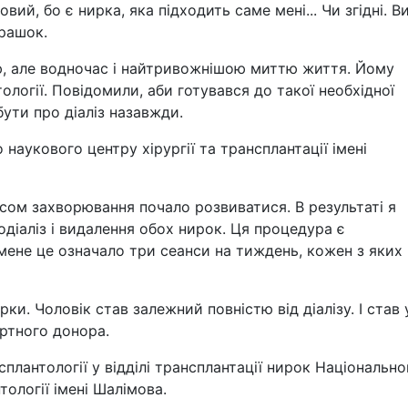
вий, бо є нирка, яка підходить саме мені... Чи згідні. В
урашок.
ю, але водночас і найтривожнішою миттю життя. Йому
ології. Повідомили, аби готувався до такої необхідної
бути про діаліз назавжди.
наукового центру хірургії та трансплантації імені
часом захворювання почало розвиватися. В результаті я
діаліз і видалення обох нирок. Ця процедура є
ене це означало три сеанси на тиждень, кожен з яких
и. Чоловік став залежний повністю від діалізу. І став 
ртного донора.
сплантології у відділі трансплантації нирок Національно
тології імені Шалімова.