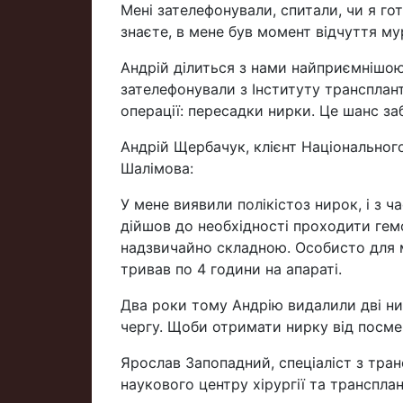
Мені зателефонували, спитали, чи я гото
знаєте, в мене був момент відчуття м
Андрій ділиться з нами найприємнішо
зателефонували з Інституту трансплант
операції: пересадки нирки. Це шанс за
Андрій Щербачук, клієнт Національного 
Шалімова:
У мене виявили полікістоз нирок, і з 
дійшов до необхідності проходити гемо
надзвичайно складною. Особисто для м
тривав по 4 години на апараті.
Два роки тому Андрію видалили дві нирк
чергу. Щоби отримати нирку від посме
Ярослав Запопадний, спеціаліст з тран
наукового центру хірургії та трансплан