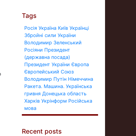
Tags
Росія
Україна
Київ
Українці
Збройні сили України
Володимир Зеленський
Росіяни
Президент
(державна посада)
Президент України
Європа
Європейський Союз
о
Володимир Путін
Німеччина
Ракета.
Машина.
Українська
гривня
Донецька область
Харків
Укрінформ
Російська
мова
Recent posts