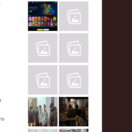
и
у
го