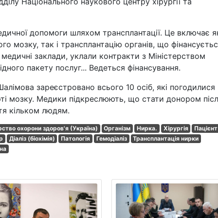
дділу Національного наукового центру хірургії та
едичної допомоги шляхом трансплантації. Це включає я
го мозку, так і трансплантацію органів, що фінансуєтьс
 медичні заклади, уклали контракти з Міністерством
ідного пакету послуг... Ведеться фінансування.
 Шалімова зареєстровано всього 10 осіб, які погодилися
ерті мозку. Медики підкреслюють, що стати донором піс
тя кільком людям.
рство охорони здоров'я (Україна)
Організм
Нирка.
Хірургія
Пацієнт
р
Діаліз (біохімія)
Патологія
Гемодіаліз
Трансплантація нирки
на