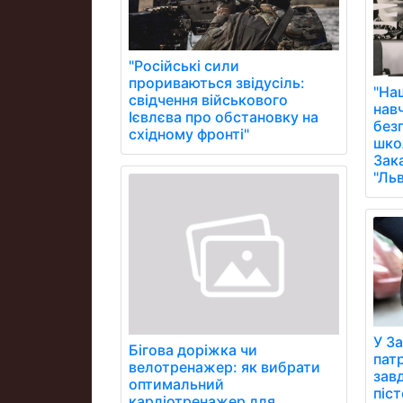
"Російські сили
прориваються звідусіль:
"На
свідчення військового
нав
Ієвлєва про обстановку на
без
східному фронті"
школ
Зак
"Ль
У З
Бігова доріжка чи
пат
велотренажер: як вибрати
завд
оптимальний
піст
кардіотренажер для