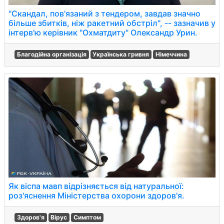
"Скандал, пов'язаний з тендером, завдав значно
більше збитків, ніж ракетний обстріл", -- зазначив у
інтерв'ю керівник "Охматдиту" Олександр Урин.
Благодійна організація
Українська гривня
Німеччина
Як віспа мавп відрізняється від натуральної:
роз'яснення Міністерства охорони здоров'я.
Здоров'я
Вірус
Симптом