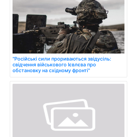
"Російські сили прориваються звідусіль:
свідчення військового Ієвлєва про
обстановку на східному фронті"