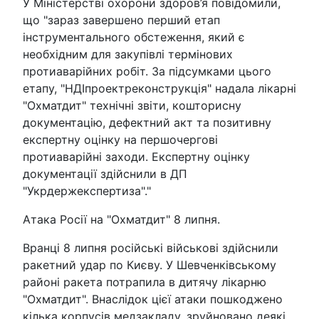
У Міністерстві охорони здоров’я повідомили,
що "зараз завершено перший етап
інструментального обстеження, який є
необхідним для закупівлі термінових
протиаварійних робіт. За підсумками цього
етапу, "НДІпроектреконструкція" надала лікарні
"Охматдит" технічні звіти, кошторисну
документацію, дефектний акт та позитивну
експертну оцінку на першочергові
протиаварійні заходи. Експертну оцінку
документації здійснили в ДП
"Укрдержекспертиза"."
Атака Росії на "Охматдит" 8 липня.
Вранці 8 липня російські військові здійснили
ракетний удар по Києву. У Шевченківському
районі ракета потрапила в дитячу лікарню
"Охматдит". Внаслідок цієї атаки пошкоджено
кілька корпусів медзакладу, зруйновано деякі