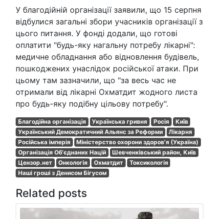
У благодійній організації заявили, що 15 серпня
відбулися загальні збори учасників організації з
цього питання. У фонді додали, що готові
оплатити "будь-яку нагальну потребу лікарні":
медичне обладнання або відновлення будівель,
пошкоджених унаслідок російської атаки. При
цьому там зазначили, що "за весь час не
отримали від лікарні Охматдит жодного листа
про будь-яку подібну цільову потребу".
Благодійна організація
Українська гривня
Росія
Київ
Український Демократичний Альянс за Реформи
Лікарня
Російська імперія
Міністерство охорони здоров'я (Україна)
Організація Об'єднаних Націй
Шевченківський район, Київ
Цензор.нет
Онкологія
Охматдит
Токсикологія
Наші гроші з Денисом Бігусом
Related posts