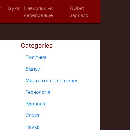
т
Наука
Навколишнє
GGbet
середовище
зеркало
Categories
Політика
Бізнес
Мистецтво та розваги
Технологія
Здоров'я
Спорт
Наука