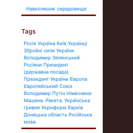
Навколишнє середовище
Tags
Росія
Україна
Київ
Українці
Збройні сили України
Володимир Зеленський
Росіяни
Президент
(державна посада)
Президент України
Європа
Європейський Союз
Володимир Путін
Німеччина
Машина.
Ракета.
Українська
гривня
Укрінформ
Харків
Донецька область
Російська
мова