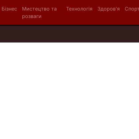
Бізнес
Мистецтво та
Технологія
Здоров'я
Спор
розваги