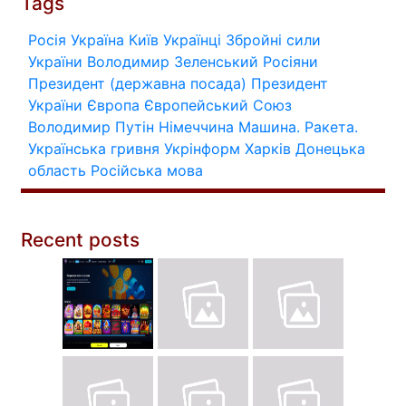
Tags
Росія
Україна
Київ
Українці
Збройні сили
України
Володимир Зеленський
Росіяни
Президент (державна посада)
Президент
України
Європа
Європейський Союз
Володимир Путін
Німеччина
Машина.
Ракета.
Українська гривня
Укрінформ
Харків
Донецька
область
Російська мова
Recent posts