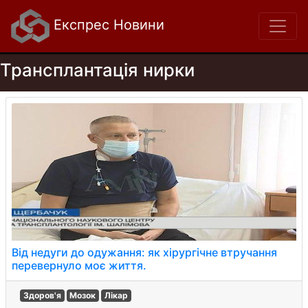
Експрес Новини
Трансплантація нирки
Від недуги до одужання: як хірургічне втручання
перевернуло моє життя.
Здоров'я
Мозок
Лікар