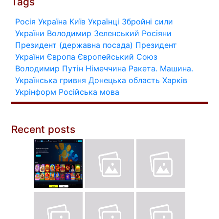
Tags
Росія
Україна
Київ
Українці
Збройні сили
України
Володимир Зеленський
Росіяни
Президент (державна посада)
Президент
України
Європа
Європейський Союз
Володимир Путін
Німеччина
Ракета.
Машина.
Українська гривня
Донецька область
Харків
Укрінформ
Російська мова
Recent posts