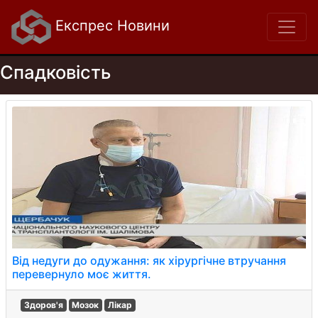
Експрес Новини
Спадковість
Від недуги до одужання: як хірургічне втручання
перевернуло моє життя.
Здоров'я
Мозок
Лікар