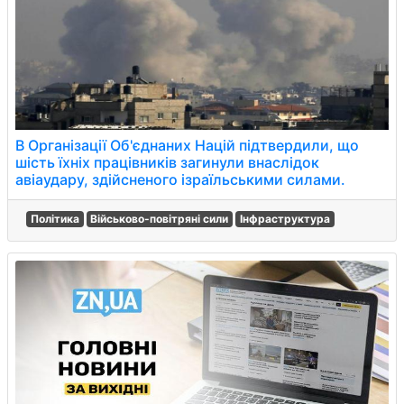
В Організації Об'єднаних Націй підтвердили, що
шість їхніх працівників загинули внаслідок
авіаудару, здійсненого ізраїльськими силами.
Політика
Військово-повітряні сили
Інфраструктура