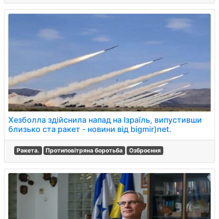
Хезболла здійснила напад на Ізраїль, випустивши
близько ста ракет - новини від bigmir)net.
Ракета.
Протиповітряна боротьба
Озброєння