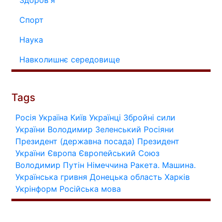
Здоров'я
Спорт
Наука
Навколишнє середовище
Tags
Росія
Україна
Київ
Українці
Збройні сили
України
Володимир Зеленський
Росіяни
Президент (державна посада)
Президент
України
Європа
Європейський Союз
Володимир Путін
Німеччина
Ракета.
Машина.
Українська гривня
Донецька область
Харків
Укрінформ
Російська мова