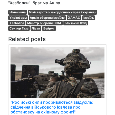
"Хезболли" Ібрагіма Акіла.
Німеччина
Міністерство закордонних справ (Україна)
Укрінформ
Армія оборони Ізраїлю
ХАМАС
Ізраїль
Хезболла
Міністр оборони США
Близький Схід
Сектор Газа
Ліван
Бейрут
Related posts
"Російські сили прориваються звідусіль:
свідчення військового Ієвлєва про
обстановку на східному фронті"