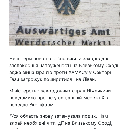
Нині терміново потрібно вжити заходів для
заспокоєння напруженості на Близькому Сході,
адже війна Ізраїлю проти ХАМАСу у Секторі
Гази загрожує поширитися і на Ліван.
Міністерство закордонних справ Німеччини
повідомило про це у соціальній мережі Х, як
передає Укрінформ.
"Уся область знову затамувала подих. Нам
вкрай необхідні чіткі дії на Близькому Сході,