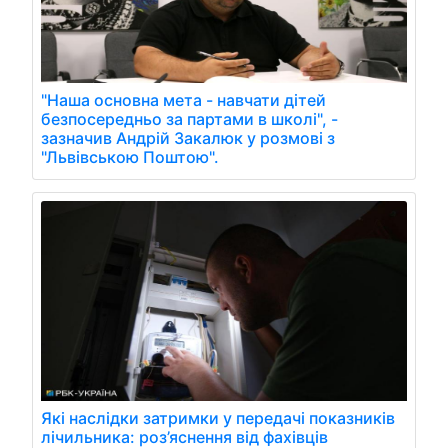
"Наша основна мета - навчати дітей
безпосередньо за партами в школі", -
зазначив Андрій Закалюк у розмові з
"Львівською Поштою".
Які наслідки затримки у передачі показників
лічильника: роз’яснення від фахівців