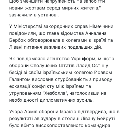
щоб зменшити напруженість та запобігти
новим жертвам серед мирних жителів," -
зазначили в установі.
У Міністерстві закордонних справ Німеччини
повідомили, що глава відомства Анналена
Бербок обговорювала з колегами в Ізраїлі та
Лівані питання важливих подальших дій.
Як повідомляло агентство Укрінформ, міністр
оборони Сполучених Штатів Ллойд Остін у
бесіді зі своїм ізраїльським колегою Йоавом
Галантом висловив стурбованість з приводу
ескалації конфлікту між Ізраїлем та
угрупованням "Хезболла", наголосивши на
необхідності дипломатичних зусиль.
Учора Армія оборони Ізраїлю підтвердила, що в
результаті авіаудару в столиці Лівану Бейруті
було вбито високопоставленого командира