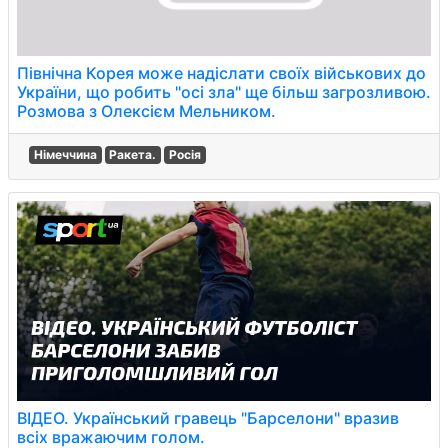
Північна Корея може надіслати своїх військових до
України, що робить "осі зла" ще більш загрозливою.
Розмова з Олексієм Мельником.
Німеччина
Ракета.
Росія
ВІДЕО. Український гравець "Барселони" вразив
всіх вражаючим голом.