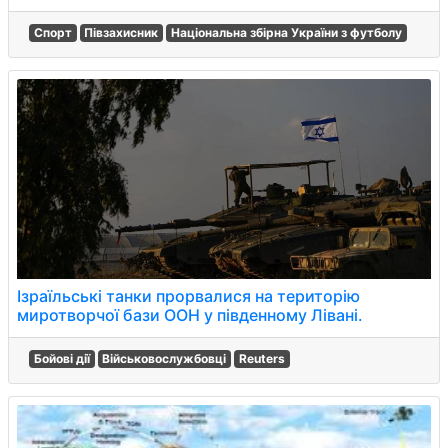
Спорт
Півзахисник
Національна збірна України з футболу
Ізраїльські танки прорвалися на територію
миротворчої бази ООН у південному Лівані.
Бойові дії
Військовослужбовці
Reuters