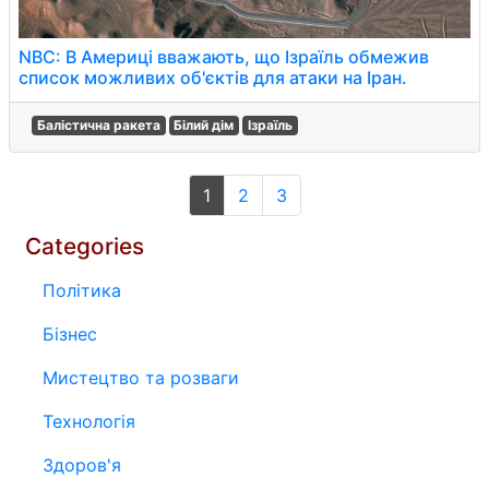
NBC: В Америці вважають, що Ізраїль обмежив
список можливих об'єктів для атаки на Іран.
Балістична ракета
Білий дім
Ізраїль
1
2
3
Categories
Політика
Бізнес
Мистецтво та розваги
Технологія
Здоров'я