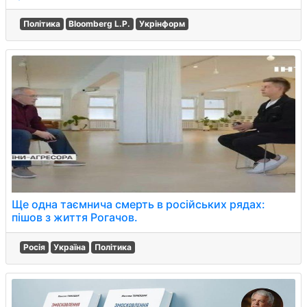
Політика
Bloomberg L.P.
Укрінформ
Ще одна таємнича смерть в російських рядах:
пішов з життя Рогачов.
Росія
Україна
Політика