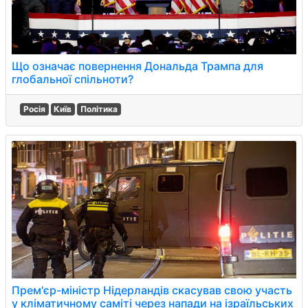
Що означає повернення Дональда Трампа для
глобальної спільноти?
Росія
Київ
Політика
Прем'єр-міністр Нідерландів скасував свою участь
у кліматичному саміті через напади на ізраїльських