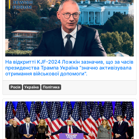
На відкритті KJF-2024 Ложкін зазначив, що за часів
президенства Трампа Україна "значно активізувала
отримання військової допомоги".
Росія
Україна
Політика