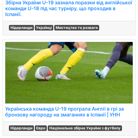
Збірна України U-19 зазнала поразки від англійської
команди U-18 під час турніру, що проходив в
Іспанії.
Нідерланди
Українці
Мистецтво та розваги
Українська команда U-19 програла Англії в грі за
бронзову нагороду на змаганнях в Іспанії | УНН
Нідерланди
Євро
Національна збірна України з футболу