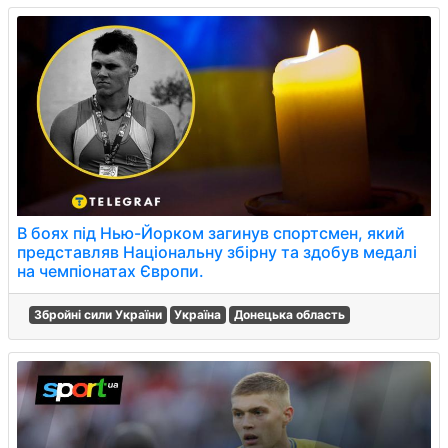
В боях під Нью-Йорком загинув спортсмен, який
представляв Національну збірну та здобув медалі
на чемпіонатах Європи.
Збройні сили України
Україна
Донецька область