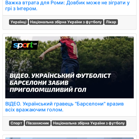
Важка втрата для Роми: Довбик може не зіграти у
грі з Інтером.
Українці
Національна збірна України з футболу
Лікар
ВІДЕО. Український гравець "Барселони" вразив
всіх вражаючим голом.
Спорт
Півзахисник
Національна збірна України з футболу