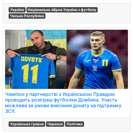
Україна
Національна збірна України з футболу
Чеська Республіка
Чемпіон у партнерстві з Українською Правдою
проводить розіграш футболки Довбика. Участь
можлива за умови внесення донату на підтримку
ЗСУ.
Українська гривня
Черкаси
Політика