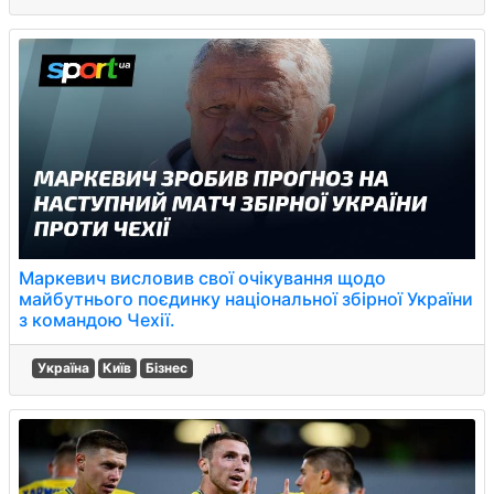
Маркевич висловив свої очікування щодо
майбутнього поєдинку національної збірної України
з командою Чехії.
Україна
Київ
Бізнес