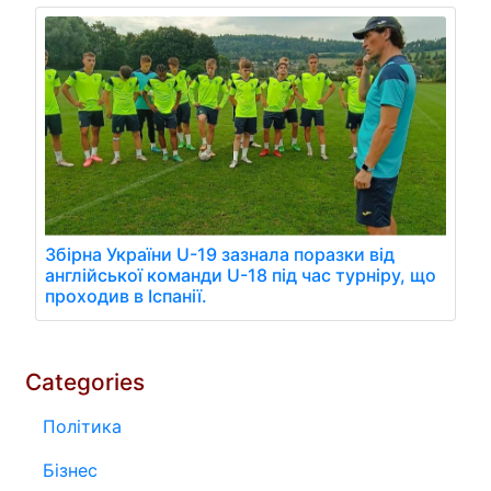
Збірна України U-19 зазнала поразки від
англійської команди U-18 під час турніру, що
проходив в Іспанії.
Categories
Політика
Бізнес