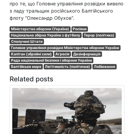
про те, що Головне управління розвідки вивело
з ладу тральщик російського Балтійського
флоту "Олександр Обухов".
Міністерство оборони (Україна)
Росіяни
Національна збірна України з футболу
Терор (політика)
Сполучені Штати
Головне управління розвідки Міністерства оборони України
Капітан (збройні сили)
Агресія
Дезінформація
Рада національної безпеки і оборони України
Балтійське море
Легітимність (політична)
Лобіювання
Related posts