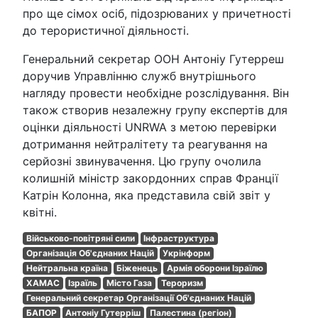
про ще сімох осіб, підозрюваних у причетності
до терористичної діяльності.
Генеральний секретар ООН Антоніу Гутерреш
доручив Управлінню служб внутрішнього
нагляду провести необхідне розслідування. Він
також створив незалежну групу експертів для
оцінки діяльності UNRWA з метою перевірки
дотримання нейтралітету та реагування на
серйозні звинувачення. Цю групу очолила
колишній міністр закордонних справ Франції
Катрін Колонна, яка представила свій звіт у
квітні.
Військово-повітряні сили
Інфраструктура
Організація Об'єднаних Націй
Укрінформ
Нейтральна країна
Біженець
Армія оборони Ізраїлю
ХАМАС
Ізраїль
Місто Газа
Тероризм
Генеральний секретар Організації Об'єднаних Націй
БАПОР
Антоніу Гутерріш
Палестина (регіон)