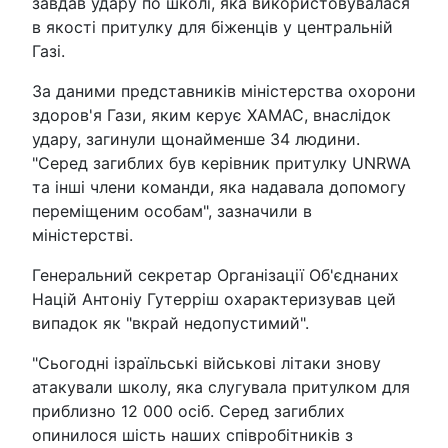
завдав удару по школі, яка використовувалася
в якості притулку для біженців у центральній
Газі.
За даними представників міністерства охорони
здоров'я Гази, яким керує ХАМАС, внаслідок
удару, загинули щонайменше 34 людини.
"Серед загиблих був керівник притулку UNRWA
та інші члени команди, яка надавала допомогу
переміщеним особам", зазначили в
міністерстві.
Генеральний секретар Організації Об'єднаних
Націй Антоніу Гутерріш охарактеризував цей
випадок як "вкрай недопустимий".
"Сьогодні ізраїльські військові літаки знову
атакували школу, яка слугувала притулком для
приблизно 12 000 осіб. Серед загиблих
опинилося шість наших співробітників з