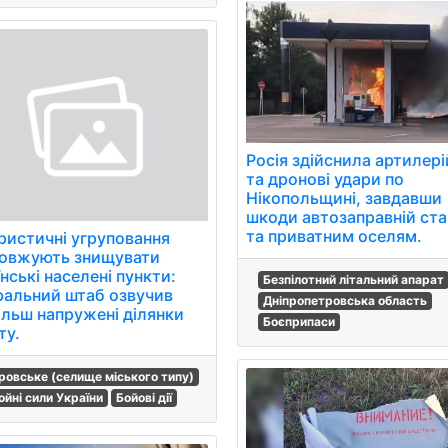
Росія здійснила артилері
та дронові удари по
Нікопольщині, завдавши
шкоди автозаправній ста
та приватним оселям.
ристичні угруповання
овжують знищувати
нські населені пункти:
Безпілотний літальний апарат
ральний штаб озвучив
Дніпропетровська область
ільш напружені ділянки
Боєприпаси
ту.
ровське (селище міського типу)
ойні сили України
Бойові дії