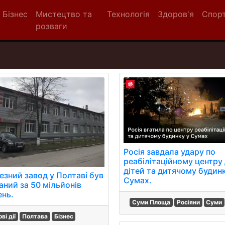
Бізнес
Мистецтво та
Технологія
Здоров'я
Спор
розваги
Росія завдала удару по
реабілітаційному центру
дітей та дитячому будин
езний завод у Полтаві був
Сумах.
аний за 50 мільйонів
ень.
Суми Площа
Росіяни
Суми
ві дії
Полтава
Бізнес