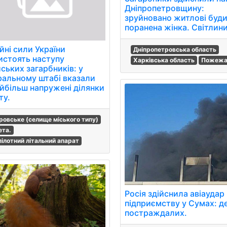
Дніпропетровщину:
зруйновано житлові буди
поранена жінка. Світлин
йні сили України
Дніпропетровська область
истоять наступу
Харківська область
Пожеж
ських загарбників: у
ральному штабі вказали
айбільш напружені ділянки
ту.
ровське (селище міського типу)
ета.
пілотний літальний апарат
Росія здійснила авіаудар
підприємству у Сумах: де
постраждалих.