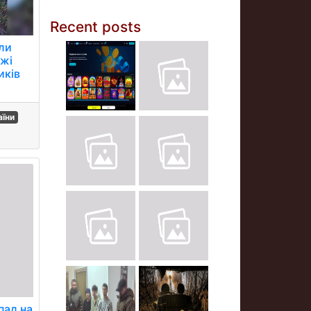
Recent posts
или
ожі
иків
аїни
пад на