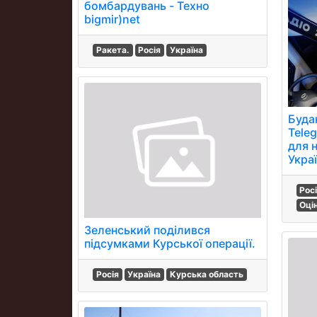
бомбардувань - Техно
bigmir)net
Ракета.
Росія
Україна
Буда
Teleg
для 
Украї
Рос
Оці
Зеленський поділився
підсумками Курської операції.
Росія
Україна
Курська область