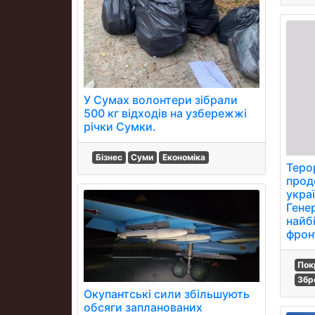
У Сумах волонтери зібрали
500 кг відходів на узбережжі
річки Сумки.
Бізнес
Суми
Економіка
Теро
прод
украї
Гене
найб
фрон
Пок
Збр
Окупантські сили збільшують
обсяги запланованих