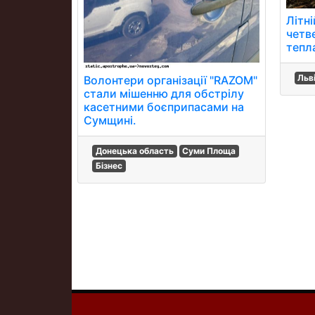
Літн
четв
тепл
Льв
Волонтери організації "RAZOM"
стали мішенню для обстрілу
касетними боєприпасами на
Сумщині.
Донецька область
Суми Площа
Бізнес