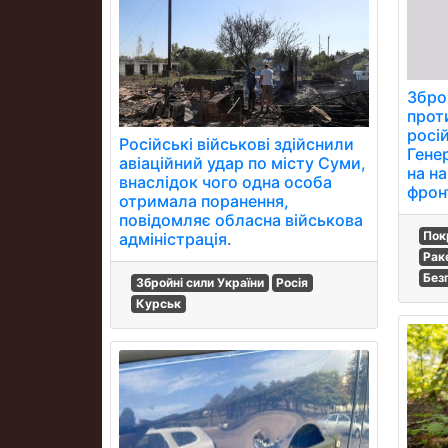
Збро
прот
росій
Російські військові здійснили
Гене
авіаційний удар по місту Суми,
на н
внаслідок чого одна особа
фрон
отримала поранення,
повідомляє обласна військова
Пок
адміністрація.
Рак
Без
Збройні сили України
Росія
Курськ