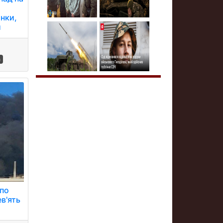
нки,
и
а
 по
в'ять