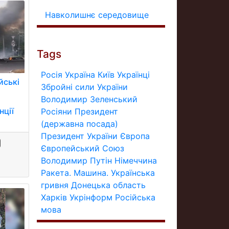
Навколишнє середовище
Tags
Росія
Україна
Київ
Українці
йські
Збройні сили України
Володимир Зеленський
нції
Росіяни
Президент
(державна посада)
Президент України
Європа
Європейський Союз
Володимир Путін
Німеччина
Ракета.
Машина.
Українська
гривня
Донецька область
Харків
Укрінформ
Російська
мова