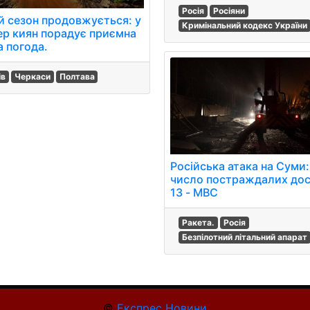
Росія
Росіяни
ій сезон продовжується: у
Кримінальний кодекс України
ер киян порадує приємна
а погода.
ів
Черкаси
Полтава
Російська атака на Суми:
число постраждалих дос
13 - МВС
Ракета.
Росія
Безпілотний літальний апарат
©
Експрес Новини