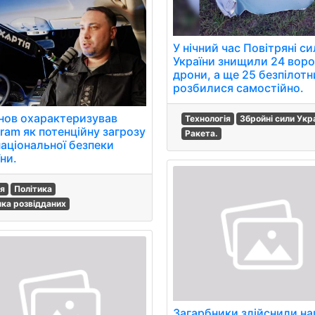
У нічний час Повітряні с
України знищили 24 вор
дрони, а ще 25 безпілотн
розбилися самостійно.
нов охарактеризував
Технологія
Збройні сили Укр
ram як потенційну загрозу
Ракета.
національної безпеки
ни.
ія
Політика
нка розвідданих
Загарбники здійснили на