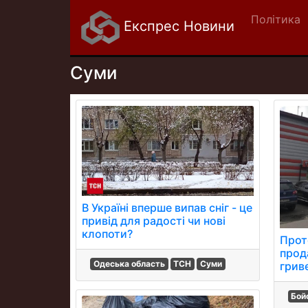
Політика
Експрес Новини
Суми
В Україні вперше випав сніг - це
привід для радості чи нові
клопоти?
Прот
прод
Одеська область
ТСН
Суми
грив
Бойо