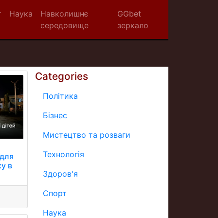
т
Наука
Навколишнє
GGbet
середовище
зеркало
Categories
Політика
Бізнес
Мистецтво та розваги
Технологія
 для
ку в
Здоров'я
Спорт
Наука