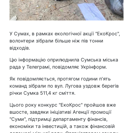
У Сумах, в рамках екологічної акції "ЕкоКрос",
волонтери зібрали більше ніж пів тонни
відходів.
Цю інформацію оприлюднила Сумська міська
рада у Телеграмі, повідомляє Укрінформ.
Як повідомляється, протягом години п'ять
команд зібрали по вул. Лугова уздовж берегів
річки Сумка 511,4 кг сміття.
Цього року конкурс "ЕкоКрос" пройшов вже
вшосте, завдяки ініціативі Агенції промоції
"Суми", підтримці департаменту фінансів,
економіки та інвестицій, а також фінансовій