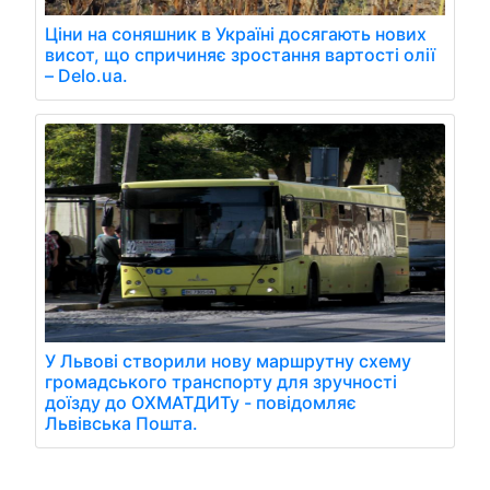
Ціни на соняшник в Україні досягають нових
висот, що спричиняє зростання вартості олії
– Delo.ua.
У Львові створили нову маршрутну схему
громадського транспорту для зручності
доїзду до ОХМАТДИТу - повідомляє
Львівська Пошта.