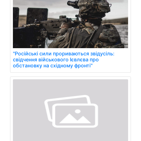
"Російські сили прориваються звідусіль:
свідчення військового Ієвлєва про
обстановку на східному фронті"