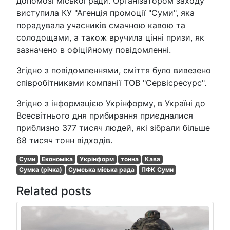
допомозі міської ради. Організатором заходу
виступила КУ "Агенція промоції "Суми", яка
порадувала учасників смачною кавою та
солодощами, а також вручила цінні призи, як
зазначено в офіційному повідомленні.
Згідно з повідомленнями, сміття було вивезено
співробітниками компанії ТОВ "Сервісресурс".
Згідно з інформацією Укрінформу, в Україні до
Всесвітнього дня прибирання приєдналися
приблизно 377 тисяч людей, які зібрали більше
68 тисяч тонн відходів.
Суми
Економіка
Укрінформ
тонна
Кава
Сумка (річка)
Сумська міська рада
ПФК Суми
Related posts