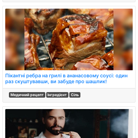
Пікантні ребра на грилі в ананасовому соусі: один
раз скуштувавши, ви забуде про шашлик!
Медичний рецепт
Інгредієнт
Сіль