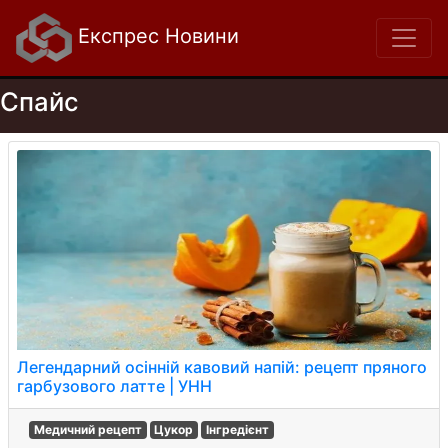
Експрес Новини
Спайс
Легендарний осінній кавовий напій: рецепт пряного
гарбузового латте | УНН
Медичний рецепт
Цукор
Інгредієнт