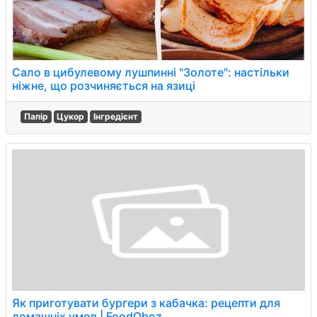
Сало в цибулевому лушпинні "Золоте": настільки
ніжне, що розчиняється на язиці
Папір
Цукор
Інгредієнт
Як приготувати бургери з кабачка: рецепти для
домашніх умов | FoodOboz