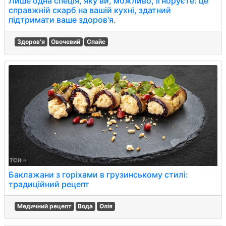
Лише одна спеція, яку ви, можливо, ігноруєте: це
справжній скарб на вашій кухні, здатний
підтримати ваше здоров'я.
Здоров'я
Овочевий
Спайс
Баклажани з горіхами в грузинському стилі:
традиційний рецепт
Медичний рецепт
Вода
Олія