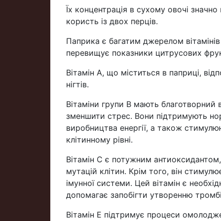
Їх концентрація в сухому овочі значно
користь із двох перців.
Паприка є багатим джерелом вітамінів A,
перевищує показники цитрусових фрук
Вітамін А, що міститься в паприці, відп
нігтів.
Вітаміни групи В мають благотворний 
зменшити стрес. Вони підтримують нор
виробництва енергії, а також стимулю
клітинному рівні.
Вітамін С є потужним антиоксидантом,
мутацій клітин. Крім того, він стимулю
імунної системи. Цей вітамін є необхі
допомагає запобігти утворенню тромбі
Вітамін Е підтримує процеси омолоджен