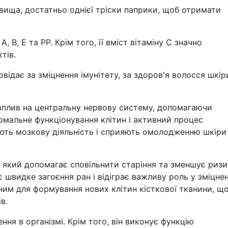
 вища, достатньо однієї тріски паприки, щоб отримати
 B, E та PP. Крім того, її вміст вітаміну C значно
тів.
овідає за зміцнення імунітету, за здоров'я волосся шкіри
вплив на центральну нервову систему, допомагаючи
мальне функціонування клітин і активний процес
ють мозкову діяльність і сприяють омолодженню шкіри
 який допомагає сповільнити старіння та зменшує ризи
є швидке загоєння ран і відіграє важливу роль у зміцнен
дним для формування нових клітин кісткової тканини, щ
в.
ня в організмі. Крім того, він виконує функцію