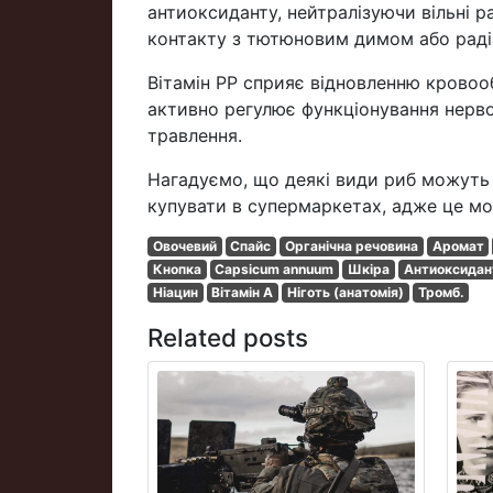
антиоксиданту, нейтралізуючи вільні ра
контакту з тютюновим димом або раді
Вітамін РР сприяє відновленню кровооб
активно регулює функціонування нерво
травлення.
Нагадуємо, що деякі види риб можуть 
купувати в супермаркетах, адже це м
Овочевий
Спайс
Органічна речовина
Аромат
Кнопка
Capsicum annuum
Шкіра
Антиоксидан
Ніацин
Вітамін А
Ніготь (анатомія)
Тромб.
Related posts