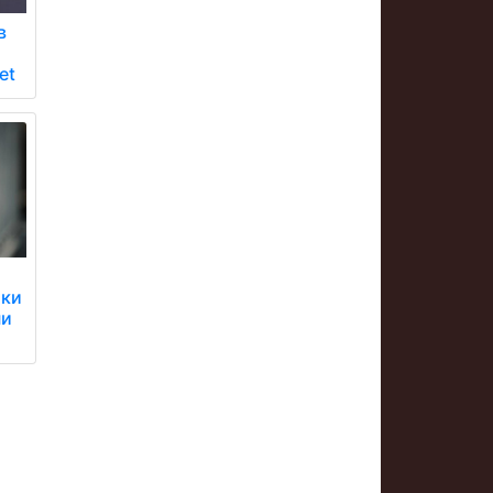
в
et
тки
ни