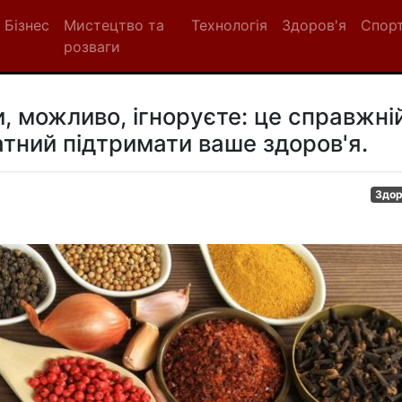
Бізнес
Мистецтво та
Технологія
Здоров'я
Спор
розваги
и, можливо, ігноруєте: це справжні
датний підтримати ваше здоров'я.
Здор