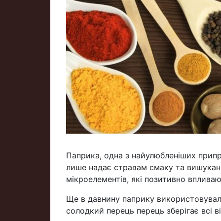
Паприка, одна з найулюбленіших припра
лише надає стравам смаку та вишукано
мікроелементів, які позитивно впливаю
Ще в давнину паприку використовували н
солодкий перець перець зберігає всі ві