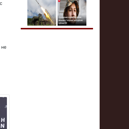
с
 не