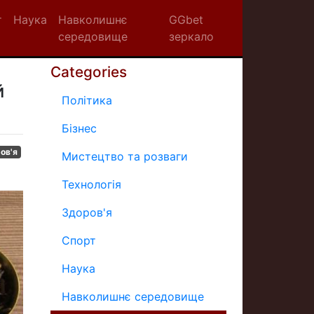
т
Наука
Навколишнє
GGbet
середовище
зеркало
Categories
й
Політика
Бізнес
ов'я
Мистецтво та розваги
Технологія
Здоров'я
Спорт
Наука
Навколишнє середовище