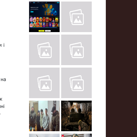
 і
 на
к
ні
о