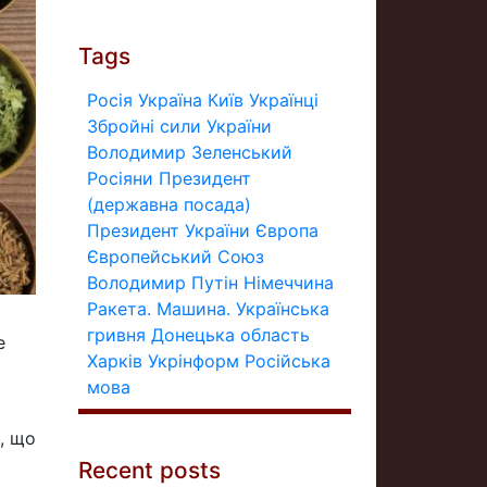
Tags
Росія
Україна
Київ
Українці
Збройні сили України
Володимир Зеленський
Росіяни
Президент
(державна посада)
Президент України
Європа
Європейський Союз
Володимир Путін
Німеччина
Ракета.
Машина.
Українська
гривня
Донецька область
е
Харків
Укрінформ
Російська
мова
е, що
Recent posts