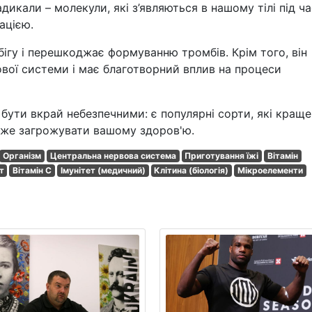
дикали – молекули, які з’являються в нашому тілі під ча
ацією.
ігу і перешкоджає формуванню тромбів. Крім того, він
вої системи і має благотворний вплив на процеси
бути вкрай небезпечними: є популярні сорти, які краще
оже загрожувати вашому здоров'ю.
Організм
Центральна нервова система
Приготування їжі
Вітамін
т
Вітамін С
Імунітет (медичний)
Клітина (біологія)
Мікроелементи