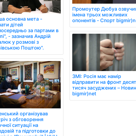
Промоутер Дюбуа озвучи
імена трьох можливих
ша основна мета -
опонентів - Спорт bigmir)n
чати дітей
посередньо за партами в
і", - зазначив Андрій
алюк у розмові з
вівською Поштою".
ЗМІ: Росія має намір
відправити на фронт деся
тисяч засуджених – Нови
bigmir)net
енський організував
тріч з обговорення
чної ситуації на
довій та підготовки до