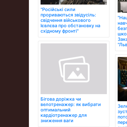
"Російські сили
прориваються звідусіль:
"На
свідчення військового
нав
Ієвлєва про обстановку на
без
східному фронті"
школ
Зак
"Ль
Бігова доріжка чи
велотренажер: як вибрати
Зел
оптимальний
зус
кардіотренажер для
пото
зниження ваги
пере