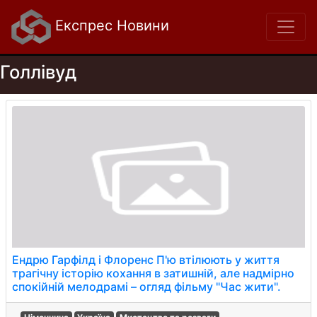
Експрес Новини
Голлівуд
Ендрю Гарфілд і Флоренс П'ю втілюють у життя
трагічну історію кохання в затишній, але надмірно
спокійній мелодрамі – огляд фільму "Час жити".