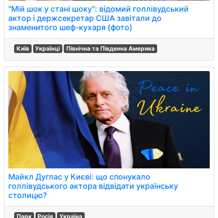
"Мій шок у стані шоку": відомий голлівудський
актор і держсекретар США завітали до
знаменитого шеф-кухаря (фото)
Київ
Українці
Північна та Південна Америка
Майкл Дуглас у Києві: що спонукало
голлівудського актора відвідати українську
столицю?
Парк
Росія
Україна