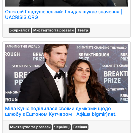
Олексій Гладушевський: Глядач шукає значення |
UACRISIS.ORG
Журналіст
Мистецтво та розваги
Театр
Міла Куніс поділилася своїми думками щодо
шлюбу з Ештоном Кутчером - Афіша bigmir)net.
Мистецтво та розваги
Чернівці
Весілля