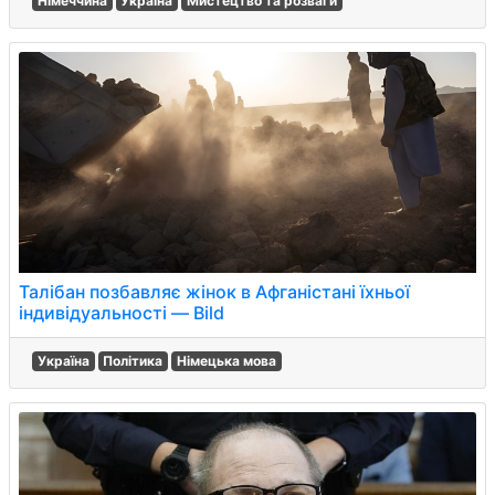
Німеччина
Україна
Мистецтво та розваги
Талібан позбавляє жінок в Афганістані їхньої
індивідуальності — Bild
Україна
Політика
Німецька мова