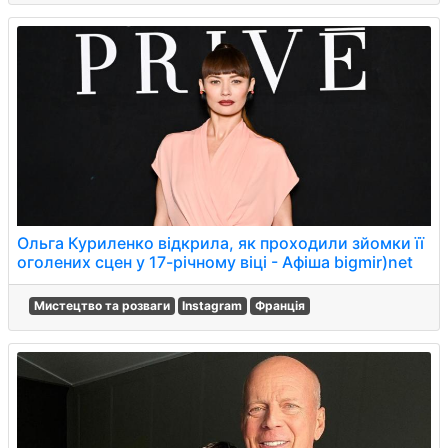
Ольга Куриленко відкрила, як проходили зйомки її
оголених сцен у 17-річному віці - Афіша bigmir)net
Мистецтво та розваги
Instagram
Франція