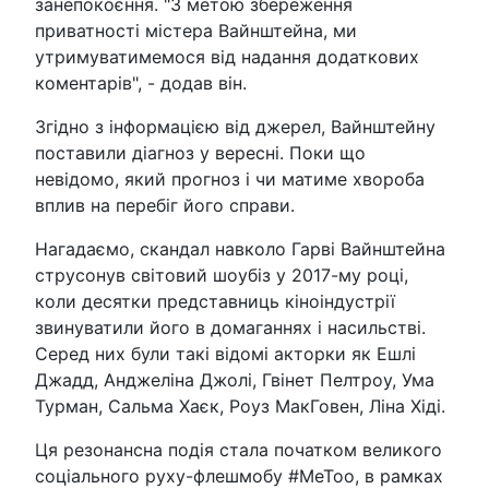
занепокоєння. "З метою збереження
приватності містера Вайнштейна, ми
утримуватимемося від надання додаткових
коментарів", - додав він.
Згідно з інформацією від джерел, Вайнштейну
поставили діагноз у вересні. Поки що
невідомо, який прогноз і чи матиме хвороба
вплив на перебіг його справи.
Нагадаємо, скандал навколо Гарві Вайнштейна
струсонув світовий шоубіз у 2017-му році,
коли десятки представниць кіноіндустрії
звинуватили його в домаганнях і насильстві.
Серед них були такі відомі акторки як Ешлі
Джадд, Анджеліна Джолі, Гвінет Пелтроу, Ума
Турман, Сальма Хаєк, Роуз МакГовен, Ліна Хіді.
Ця резонансна подія стала початком великого
соціального руху-флешмобу #MeToo, в рамках