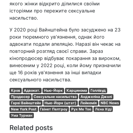
якого жінки відкрито ділилися своїми
історіями про пережите сексуальне
насильство.
У 2020 році Вайнштейна було засуджено на 23
роки тюремного ув'язнення, однак його
адвокати подали апеляцію. Наразі він чекає на
повторний розгляд своєї справи. Зараз
кінопродюсер відбуває покарання за вироком,
винесеним у 2022 році, коли йому призначили
ще 16 років ув'язнення за інші випадки
сексуального насильства.
Кров
Адвокат.
Нью-Йорк
Карцинома
Голлівуд
Продюсер
Сексуальне насильство
Анджеліна Джолі
Гарві Вайнштейн
Нью-Йорк (штат)
Лейкемія
NBC News
New York Post
Гвінет Пелтроу
Рух Me Too
Лєна Хіді
Ума Турман
Related posts