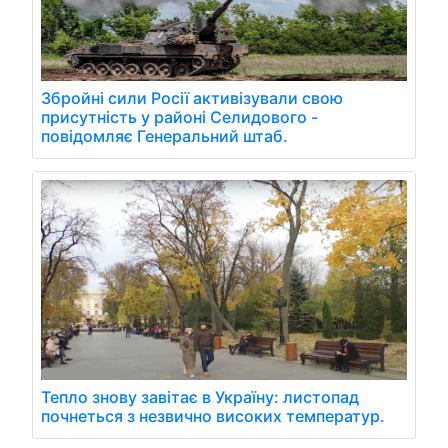
Збройні сили Росії активізували свою
присутність у районі Селидового -
повідомляє Генеральний штаб.
Тепло знову завітає в Україну: листопад
почнеться з незвично високих температур.