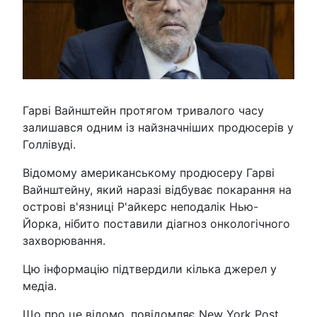
Гарві Вайнштейн протягом тривалого часу
залишався одним із найзначніших продюсерів у
Голлівуді.
Відомому американському продюсеру Гарві
Вайнштейну, який наразі відбуває покарання на
острові в'язниці Р'айкерс неподалік Нью-
Йорка, нібито поставили діагноз онкологічного
захворювання.
Цю інформацію підтвердили кілька джерел у
медіа.
Що про це відомо, повідомляє New York Post.