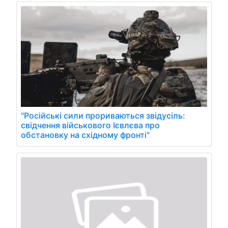
"Російські сили прориваються звідусіль:
свідчення військового Ієвлєва про
обстановку на східному фронті"