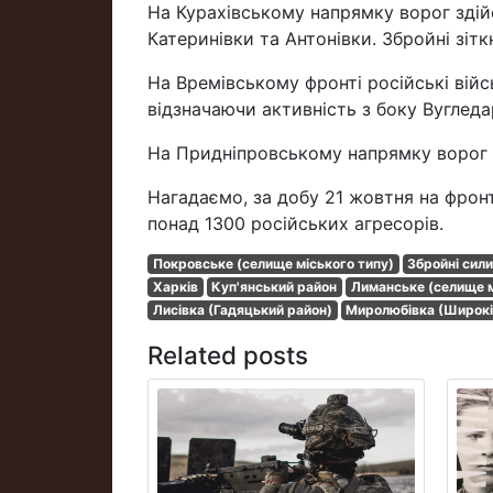
На Курахівському напрямку ворог здійс
Катеринівки та Антонівки. Збройні зіт
На Времівському фронті російські вій
відзначаючи активність з боку Вугледа
На Придніпровському напрямку ворог з
Нагадаємо, за добу 21 жовтня на фронт
понад 1300 російських агресорів.
Покровське (селище міського типу)
Збройні сили
Харків
Куп'янський район
Лиманське (селище м
Лисівка (Гадяцький район)
Миролюбівка (Широкі
Related posts