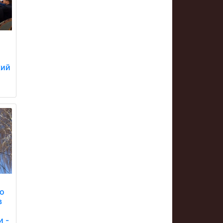
кий
до
в
и -