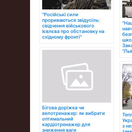
"Російські сили
прориваються звідусіль:
"На
свідчення військового
нав
Ієвлєва про обстановку на
без
східному фронті"
школ
Зак
"Ль
Бігова доріжка чи
велотренажер: як вибрати
Тепл
оптимальний
Укр
кардіотренажер для
з н
зниження ваги
тем