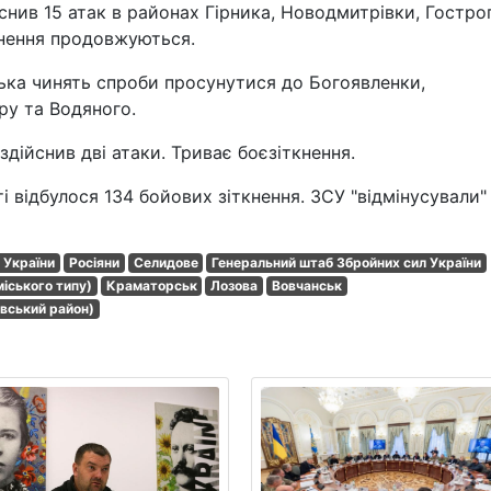
нив 15 атак в районах Гірника, Новодмитрівки, Гостро
кнення продовжуються.
ська чинять спроби просунутися до Богоявленки,
ру та Водяного.
дійснив дві атаки. Триває боєзіткнення.
і відбулося 134 бойових зіткнення. ЗСУ "відмінусували"
 України
Росіяни
Селидове
Генеральний штаб Збройних сил України
іського типу)
Краматорськ
Лозова
Вовчанськ
вський район)