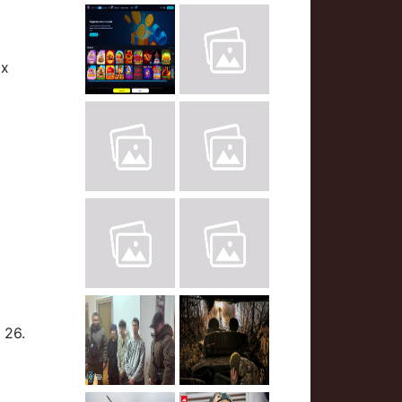
их
 26.