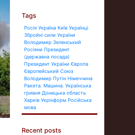
Tags
Росія
Україна
Київ
Українці
Збройні сили України
Володимир Зеленський
Росіяни
Президент
(державна посада)
Президент України
Європа
Європейський Союз
Володимир Путін
Німеччина
Ракета.
Машина.
Українська
гривня
Донецька область
Харків
Укрінформ
Російська
мова
Recent posts