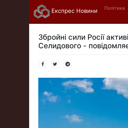
Політика
Експрес Новини
Збройні сили Росії акти
Селидового - повідомля