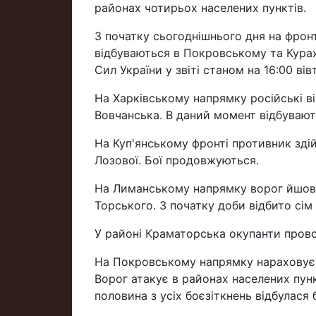
районах чотирьох населених пунктів.
З початку сьогоднішнього дня на фрон
відбуваються в Покровському та Кура
Сил України у звіті станом на 16:00 ві
На Харківському напрямку російські ві
Вовчанська. В даний момент відбувають
На Куп'янському фронті противник здій
Лозової. Бої продовжуються.
На Лиманському напрямку ворог йшов в
Торського. З початку доби відбито сім
У районі Краматорська окупанти прово
На Покровському напрямку нараховуєть
Ворог атакує в районах населених пун
половина з усіх боєзіткнень відбулася