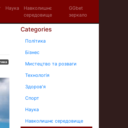
т
Наука
Навколишнє
GGbet
середовище
зеркало
Categories
Політика
Бізнес
тика
Мистецтво та розваги
Технологія
Здоров'я
Спорт
Наука
Навколишнє середовище