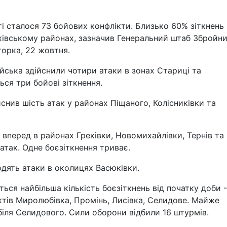
ті сталося 73 бойових конфлікти. Близько 60% зіткнень
хівському районах, зазначив Генеральний штаб Збройн
вторка, 22 жовтня.
йська здійснили чотири атаки в зонах Стариці та
ся три бойові зіткнення.
снив шість атак у районах Піщаного, Колісниківки та
перед в районах Греківки, Новомихайлівки, Тернів та
 атак. Одне боєзіткнення триває.
дять атаки в околицях Васюківки.
ся найбільша кількість боєзіткнень від початку доби -
ктів Миролюбівка, Промінь, Лисівка, Селидове. Майже
 біля Селидового. Сили оборони відбили 16 штурмів.