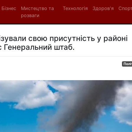
Бізнес
Мистецтво та
Технологія
Здоров'я
Спор
розваги
візували свою присутність у районі
є Генеральний штаб.
Полі