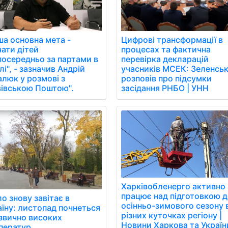
ша основна мета -
Цифрові трансформації в
чати дітей
процесах та фактична
посередньо за партами в
перевірка декларацій
і", - зазначив Андрій
учасників МСЕК: Зеленсь
алюк у розмові з
розповів про підсумки
вівською Поштою".
засідання РНБО | УНН
Харківобленерго активно
працює над підготовкою 
о знову завітає в
осінньо-зимового сезону 
аїну: листопад почнеться
різних куточках регіону |
езвично високих
Новини Харкова та Україн
ператур.