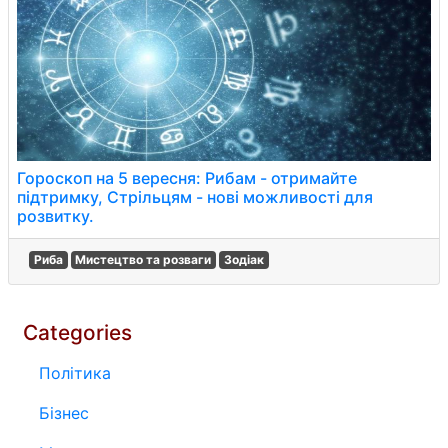
Гороскоп на 5 вересня: Рибам - отримайте
підтримку, Стрільцям - нові можливості для
розвитку.
Риба
Мистецтво та розваги
Зодіак
Categories
Політика
Бізнес