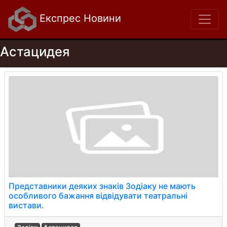
Експрес Новини
Астацидея
Представники деяких знаків Зодіаку не мають
особливого бажання відвідувати театральні
вистави.