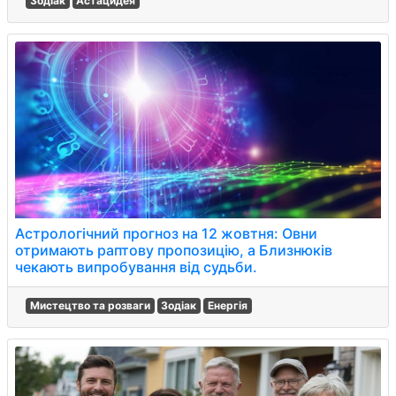
Зодіак
Астацидея
Астрологічний прогноз на 12 жовтня: Овни
отримають раптову пропозицію, а Близнюків
чекають випробування від судьби.
Мистецтво та розваги
Зодіак
Енергія