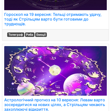
Гороскоп на 19 вересня: Тельці отримають удачу,
тоді як Стрільцям варто бути готовими до
труднощів.
Телеграф
Риба
Емоції
Астрологічний прогноз на 10 вересня: Левам варто
зосередитися на нових цілях, а Стрільцям чекають
захоплюючі відкриття.