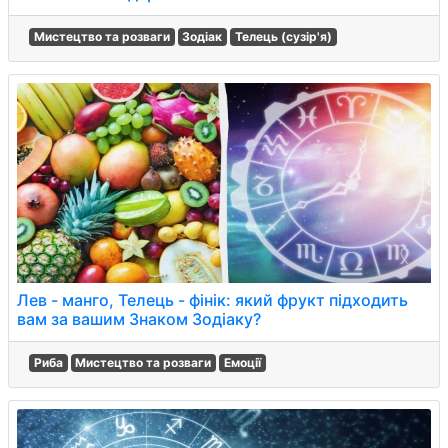
Мистецтво та розваги
Зодіак
Телець (сузір'я)
Лев - манго, Телець - фінік: який фрукт підходить
вам за вашим Знаком Зодіаку?
Риба
Мистецтво та розваги
Емоції