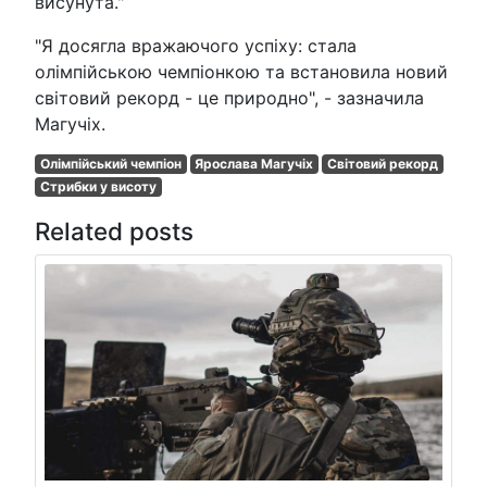
висунута."
"Я досягла вражаючого успіху: стала
олімпійською чемпіонкою та встановила новий
світовий рекорд - це природно", - зазначила
Магучіх.
Олімпійський чемпіон
Ярослава Магучіх
Світовий рекорд
Стрибки у висоту
Related posts