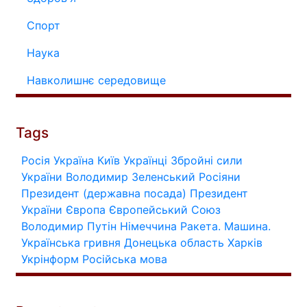
Спорт
Наука
Навколишнє середовище
Tags
Росія
Україна
Київ
Українці
Збройні сили
України
Володимир Зеленський
Росіяни
Президент (державна посада)
Президент
України
Європа
Європейський Союз
Володимир Путін
Німеччина
Ракета.
Машина.
Українська гривня
Донецька область
Харків
Укрінформ
Російська мова