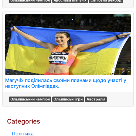
Олімпійський чемпіон
Ярослава Магучіх
Світовий рекорд
Магучіх поділилась своїми планами щодо участі у
наступних Олімпіадах.
Олімпійський чемпіон
Олімпійські ігри
Австралія
Categories
Політика