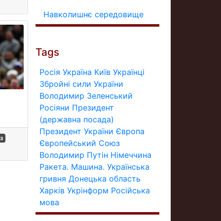
Навколишнє середовище
Tags
Росія
Україна
Київ
Українці
Збройні сили України
Володимир Зеленський
Росіяни
Президент
(державна посада)
Президент України
Європа
з
Європейський Союз
Володимир Путін
Німеччина
Ракета.
Машина.
Українська
гривня
Донецька область
Харків
Укрінформ
Російська
мова