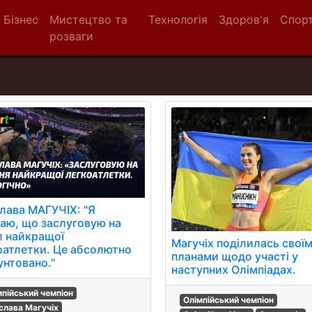
Бізнес
Мистецтво та
Технологія
Здоров'я
Спор
розваги
лава МАГУЧІХ: "Я
аю, що заслуговую на
л найкращої
Магучіх поділилась свої
оатлетки. Це абсолютно
планами щодо участі у
унтовано."
наступних Олімпіадах.
мпійський чемпіон
Олімпійський чемпіон
слава Магучіх