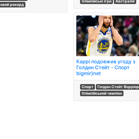
Олімпійські ігри
Австралія
товий рекорд
Каррі подовжив угоду з
Голден Стейт - Спорт
bigmir)net
Спорт
Голден Стейт Ворріор
Олімпійський чемпіон