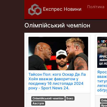
Політика
Експрес Новини
Олімпійський чемпіон
Ярос
Тайсон Пол: кого Оскар Де Ла
вваж
Хойя вважає фаворитом у
титу
поєдинку 16 листопада 2024
легк
року - Sport News 24.
обґр
Олімпійський чемпіон
Бокс
Олі
Австрія
Яро