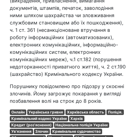
(викрадення, привласнення, вимагання
документів, штампів, печаток, заволодіння
ними шляхом шахрайства чи зловживання
службовим становищем або їх пошкодження),
ч. 1 ст. 361 (несанкціоноване втручання в
роботу інформаційних (автоматизованих),
електронних комунікаційних, інформаційно-
комунікаційних систем, електронних
комунікаційних мереж), ч.1 ст.182 (порушення
недоторканності приватного життя), ч. 2 ст.190
(шахрайство) Кримінального кодексу України.
Порушнику повідомлено про підозру у скоєнні
злочинів. Йому загрожує покарання у вигляді
позбавлення волі на строк до 8 років.
Онлайн
Українська гривня
Харківська область
Поліція.
Кримінальний кодекс України
Харків
Кредит (роз'яснення)
Національна поліція України
Ув'язнення
Злочин
Кримінальне судочинство