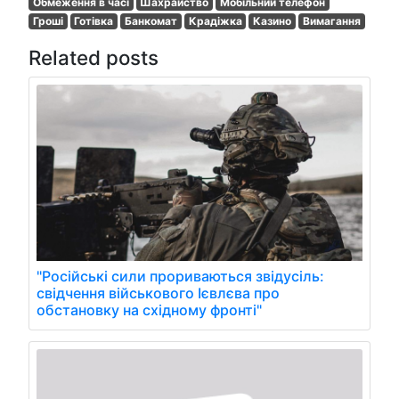
Обмеження в часі
Шахрайство
Мобільний телефон
Гроші
Готівка
Банкомат
Крадіжка
Казино
Вимагання
Related posts
"Російські сили прориваються звідусіль:
свідчення військового Ієвлєва про
обстановку на східному фронті"