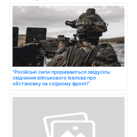
"Російські сили прориваються звідусіль:
свідчення військового Ієвлєва про
обстановку на східному фронті"