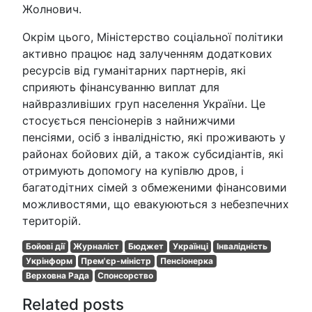
Жолнович.
Окрім цього, Міністерство соціальної політики
активно працює над залученням додаткових
ресурсів від гуманітарних партнерів, які
сприяють фінансуванню виплат для
найвразливіших груп населення України. Це
стосується пенсіонерів з найнижчими
пенсіями, осіб з інвалідністю, які проживають у
районах бойових дій, а також субсидіантів, які
отримують допомогу на купівлю дров, і
багатодітних сімей з обмеженими фінансовими
можливостями, що евакуюються з небезпечних
територій.
Бойові дії
Журналіст
Бюджет
Українці
Інвалідність
Укрінформ
Прем'єр-міністр
Пенсіонерка
Верховна Рада
Спонсорство
Related posts