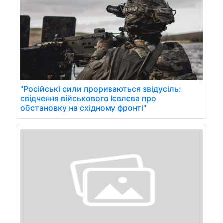
"Російські сили прориваються звідусіль:
свідчення військового Ієвлєва про
обстановку на східному фронті"