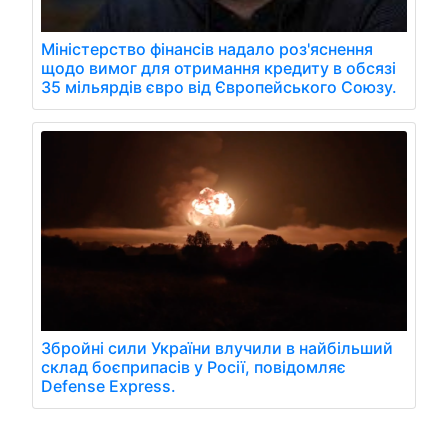
Міністерство фінансів надало роз'яснення
щодо вимог для отримання кредиту в обсязі
35 мільярдів євро від Європейського Союзу.
Збройні сили України влучили в найбільший
склад боєприпасів у Росії, повідомляє
Defense Express.