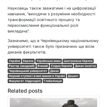
Науковець також зважатиме і на цифровізації
навчання, "виходячи з розуміння необхідності
трансформації освітнього процесу та
переосмислення функціональної ролі
викладача".
Зазначимо, що в Чернівецькому національному
університеті також було призначено ще вісім
деканів факультетів.
Україна
Європа
Українська мова
Центральна Європа
Ректор (академії)
Вчений
Східна Європа
Декан (освіта)
Чернівецький університет
Декан
Наукові ступені і вчені звання в Україні
Доцент
Факультет (підрозділ)
Глобалізація
Related posts