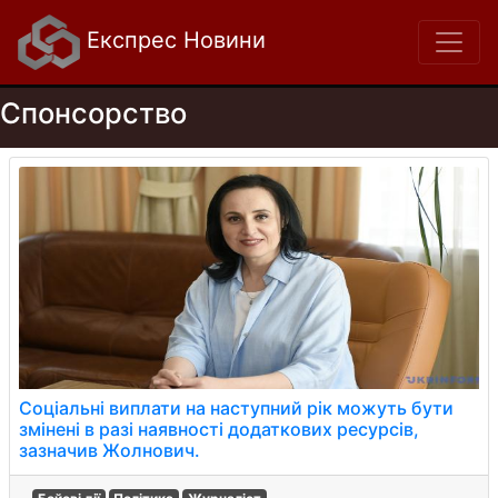
Експрес Новини
Спонсорство
Соціальні виплати на наступний рік можуть бути
змінені в разі наявності додаткових ресурсів,
зазначив Жолнович.