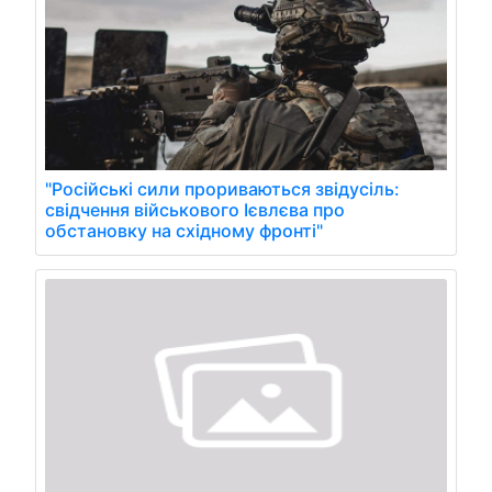
"Російські сили прориваються звідусіль:
свідчення військового Ієвлєва про
обстановку на східному фронті"