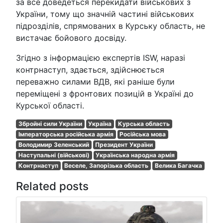
за все доведеться перекидати військових з
України, тому що значній частині військових
підрозділів, спрямованих в Курську область, не
вистачає бойового досвіду.
Згідно з інформацією експертів ISW, наразі
контрнаступ, здається, здійснюється
переважно силами ВДВ, які раніше були
переміщені з фронтових позицій в Україні до
Курської області.
Збройні сили України
Україна
Курська область
Імператорська російська армія
Російська мова
Володимир Зеленський
Президент України
Наступальні (військові)
Українська народна армія
Контрнаступ
Веселе, Запорізька область
Велика Багачка
Related posts