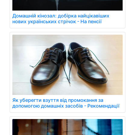
Домашній кінозал: добірка найцікавіших
нових українських стрічок - На пенсії
Як уберегти взуття від промокання за
допомогою домашніх засобів - Рекомендації