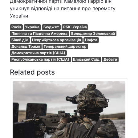
Демократичної партії Камалою Гарріс він
уникнув відповіді на питання про перемогу
України.
Росія
Україна
Бюджет
РБК-Україна
Північна та Південна Америка
Володимир Зеленський
Білий дім
Неприбуткова організація
Нафта
Дональд Трамп
Генеральний директор
Демократична партія (США)
Республіканська партія (США)
Близький Схід
Дебати
Related posts