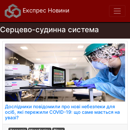
Експрес Новини
Серцево-судинна система
Дослідники повідомили про нові небезпеки для
осіб, які пережили COVID-19: що саме мається на
увазі?