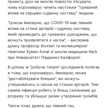
проекту, досі не змогли повністю з’ясувати,
чому коронавірус чинить настільки "тривалий
вплив на серцево-судинну систему" людини.
"Цілком ймовірно, що COVID-19 має певний
вплив на стінки артерій і судинну систему,
який призводить до тривалих ушкоджень, що
можуть проявлятися з часом", - висловив
думку професор біохімії та молекулярної
генетики Хумен Аллаї зі школи медицини Keck
при Університеті Південної Каліфорнії.
В цілому ж "робоча теорія" дослідників полягає
в тому, що коронавірус, ймовірно, може
"дестабілізувати бляшки", які можуть
утворюватись із часом на стінках артерій. Тим
самим інфекція робить їх більш схильними до
розриву та збільшує ризик утворення тромбів.
Також існує думка, що певний ген,