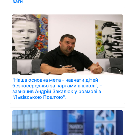
ваги
"Наша основна мета - навчати дітей
безпосередньо за партами в школі", -
зазначив Андрій Закалюк у розмові з
"Львівською Поштою".