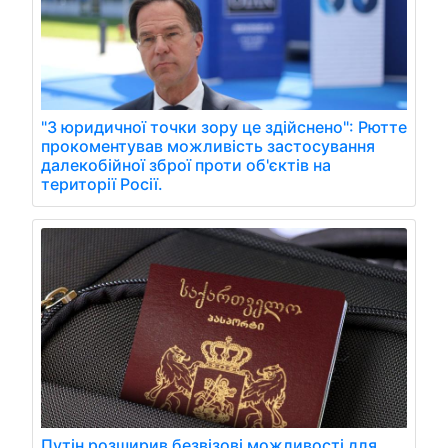
"З юридичної точки зору це здійснено": Рютте
прокоментував можливість застосування
далекобійної зброї проти об'єктів на
території Росії.
Путін розширив безвізові можливості для