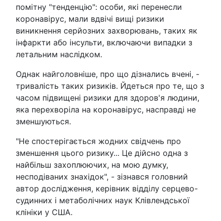
помітну "тенденцію": особи, які перенесли
коронавірус, мали вдвічі вищі ризики
виникнення серйозних захворювань, таких як
інфаркти або інсульти, включаючи випадки з
летальним наслідком.
Однак найголовніше, про що дізнались вчені, -
тривалість таких ризиків. Йдеться про те, що з
часом підвищені ризики для здоров'я людини,
яка перехворіла на коронавірус, насправді не
зменшуються.
"Не спостерігається жодних свідчень про
зменшення цього ризику... Це дійсно одна з
найбільш захоплюючих, на мою думку,
несподіваних знахідок", - зізнався головний
автор дослідження, керівник відділу серцево-
судинних і метаболічних наук Клівлендської
клініки у США.