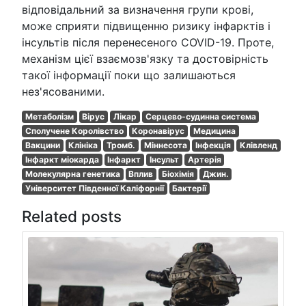
відповідальний за визначення групи крові,
може сприяти підвищенню ризику інфарктів і
інсультів після перенесеного COVID-19. Проте,
механізм цієї взаємозв'язку та достовірність
такої інформації поки що залишаються
нез'ясованими.
Метаболізм
Вірус
Лікар
Серцево-судинна система
Сполучене Королівство
Коронавірус
Медицина
Вакцини
Клініка
Тромб.
Міннесота
Інфекція
Клівленд
Інфаркт міокарда
Інфаркт
Інсульт
Артерія
Молекулярна генетика
Вплив
Біохімія
Джин.
Університет Південної Каліфорнії
Бактерії
Related posts