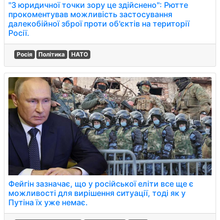
"З юридичної точки зору це здійснено": Рютте
прокоментував можливість застосування
далекобійної зброї проти об'єктів на території
Росії.
Росія
Політика
НАТО
Фейгін зазначає, що у російської еліти все ще є
можливості для вирішення ситуації, тоді як у
Путіна їх уже немає.