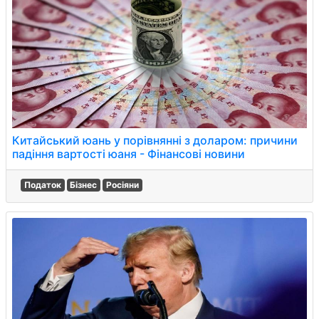
Китайський юань у порівнянні з доларом: причини
падіння вартості юаня - Фінансові новини
Податок
Бізнес
Росіяни