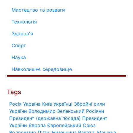
Мистецтво та розваги
Технологія
Здоров'я
Спорт
Наука
Навколишнє середовище
Tags
Росія
Україна
Київ
Українці
Збройні сили
України
Володимир Зеленський
Росіяни
Президент (державна посада)
Президент
України
Європа
Європейський Союз
Володимир Путін
Німеччина
Ракета.
Машина.