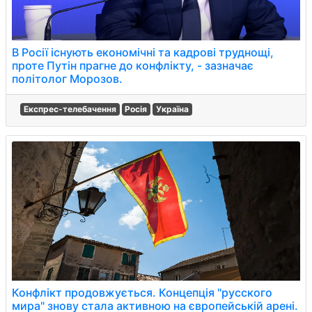
В Росії існують економічні та кадрові труднощі,
проте Путін прагне до конфлікту, - зазначає
політолог Морозов.
Експрес-телебачення
Росія
Україна
Конфлікт продовжується. Концепція "русского
мира" знову стала активною на європейській арені.