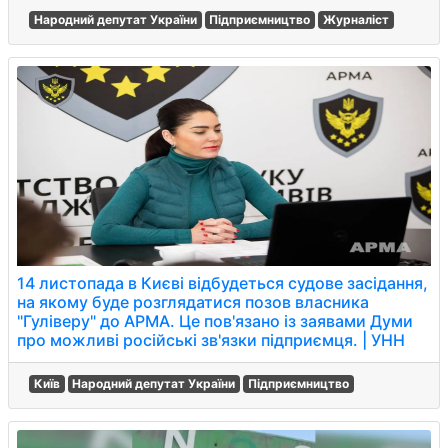
Народний депутат України
Підприємництво
Журналіст
14 листопада в Києві відбудеться судове засідання,
на якому буде розглядатися позов власника
"Гуліверу" до АРМА. Це пов'язано із заявами Думи
про можливі російські зв'язки підприємця. | УНН
Київ
Народний депутат України
Підприємництво