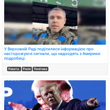
У Верховній Раді поділилися інформацією про
насторожуючі сигнали, що надходять з Америки:
подробиці.
Ракета.
Росія
Політика