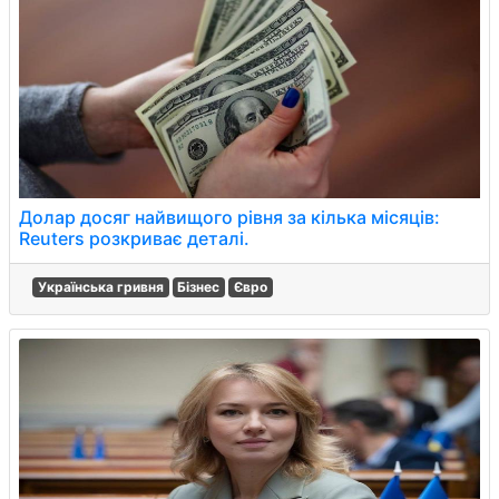
Долар досяг найвищого рівня за кілька місяців:
Reuters розкриває деталі.
Українська гривня
Бізнес
Євро