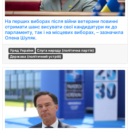
На перших виборах після війни ветерани повинні
отримати шанс висувати свої кандидатури як до
парламенту, так і на місцевих виборах, – зазначила
Олена Шуляк.
Уряд України
Слуга народу (політична партія)
Держава (політичний устрій)