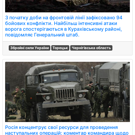
З початку доби на фронтовій лінії зафіксовано 94
бойових конфлікти. Найбільш інтенсивні атаки
ворога спостерігаються в Курахівському районі,
повідомляє Генеральний штаб.
Збройні сили України
Торецьк
Чернігівська область
Росія концентрує свої ресурси для проведення
наступальних операцій: коментар командира щодо