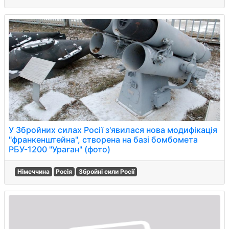
У Збройних силах Росії з'явилася нова модифікація
"франкенштейна", створена на базі бомбомета
РБУ-1200 "Ураган" (фото)
Німеччина
Росія
Збройні сили Росії