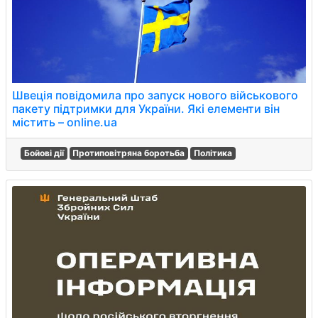
Швеція повідомила про запуск нового військового
пакету підтримки для України. Які елементи він
містить – online.ua
Бойові дії
Протиповітряна боротьба
Політика