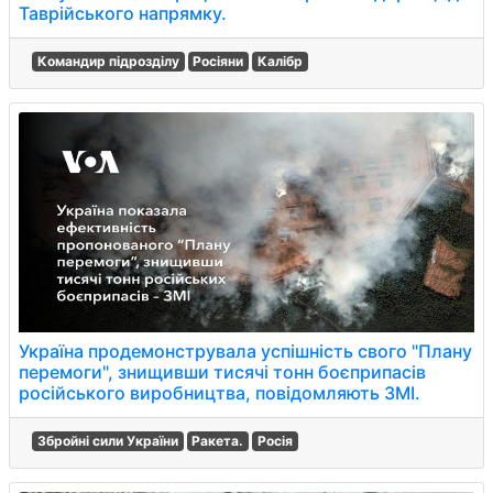
Таврійського напрямку.
Командир підрозділу
Росіяни
Калібр
Україна продемонструвала успішність свого "Плану
перемоги", знищивши тисячі тонн боєприпасів
російського виробництва, повідомляють ЗМІ.
Збройні сили України
Ракета.
Росія