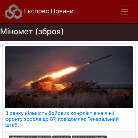
Експрес Новини
Міномет (зброя)
З ранку кількість бойових конфліктів на лінії
фронту зросла до 87, повідомляє Генеральний
штаб.