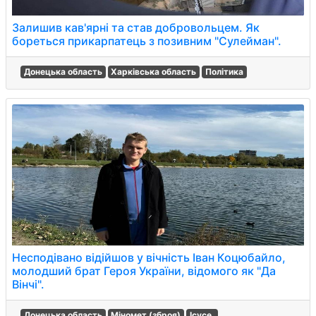
Залишив кав'ярні та став добровольцем. Як
бореться прикарпатець з позивним "Сулейман".
Донецька область
Харківська область
Політика
Несподівано відійшов у вічність Іван Коцюбайло,
молодший брат Героя України, відомого як "Да
Вінчі".
Донецька область
Міномет (зброя)
Ісусе.