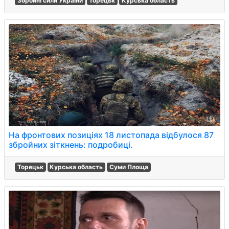
Збройні сили України
Торецьк
Курська область
На фронтових позиціях 18 листопада відбулося 87
збройних зіткнень: подробиці.
Торецьк
Курська область
Суми Площа