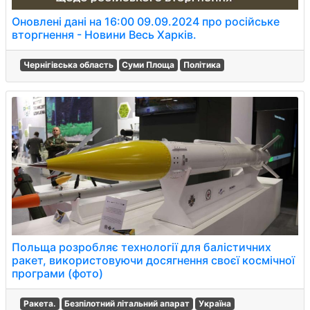
Оновлені дані на 16:00 09.09.2024 про російське
вторгнення - Новини Весь Харків.
Чернігівська область
Суми Площа
Політика
Польща розробляє технології для балістичних
ракет, використовуючи досягнення своєї космічної
програми (фото)
Ракета.
Безпілотний літальний апарат
Україна