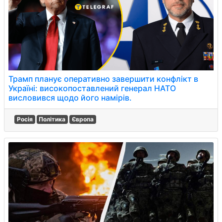
Трамп планує оперативно завершити конфлікт в
Україні: високопоставлений генерал НАТО
висловився щодо його намірів.
Росія
Політика
Європа