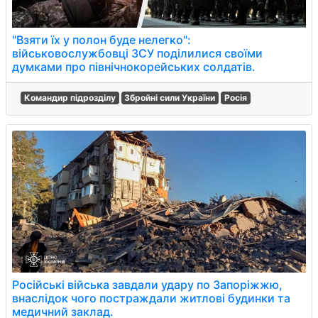
"Взяти їх у полон буде нелегко":
військовослужбовці ЗСУ поділилися своїми
думками про північнокорейських солдатів.
Командир підрозділу
Збройні сили України
Росія
Російські війська завдали удару по Запоріжжю,
внаслідок чого постраждали житлові будинки та
медичний заклад.