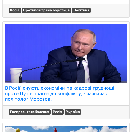
Росія
Протиповітряна боротьба
Політика
В Росії існують економічні та кадрові труднощі,
проте Путін прагне до конфлікту, - зазначає
політолог Морозов.
Експрес-телебачення
Росія
Україна