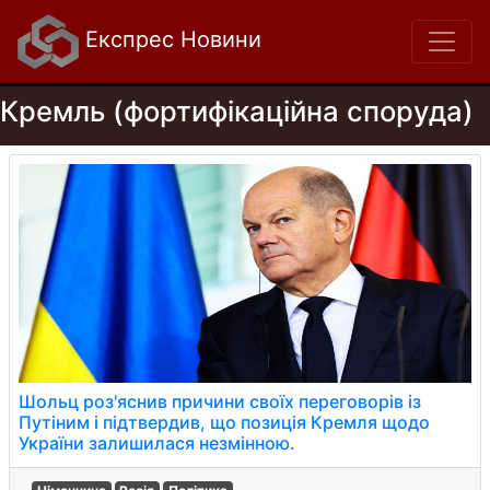
Експрес Новини
Кремль (фортифікаційна споруда)
Шольц роз'яснив причини своїх переговорів із
Путіним і підтвердив, що позиція Кремля щодо
України залишилася незмінною.