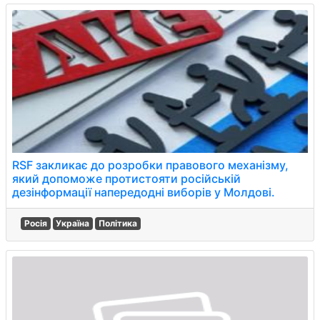
RSF закликає до розробки правового механізму,
який допоможе протистояти російській
дезінформації напередодні виборів у Молдові.
Росія
Україна
Політика