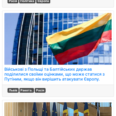
Росія
Політика
Європа
Військові з Польщі та Балтійських держав
поділилися своїми оцінками, що може статися з
Путіним, якщо він вирішить атакувати Європу.
Львів
Ракета.
Росія