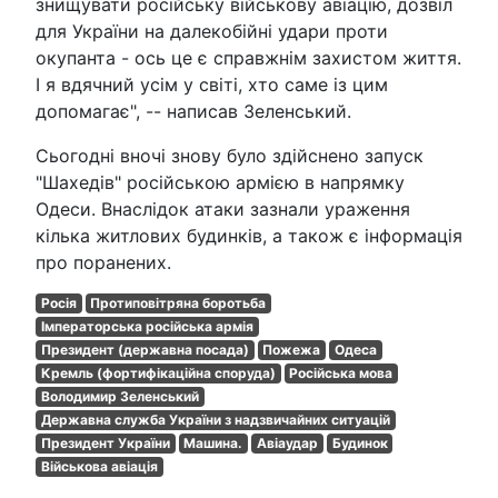
знищувати російську військову авіацію, дозвіл
для України на далекобійні удари проти
окупанта - ось це є справжнім захистом життя.
І я вдячний усім у світі, хто саме із цим
допомагає", -- написав Зеленський.
Сьогодні вночі знову було здійснено запуск
"Шахедів" російською армією в напрямку
Одеси. Внаслідок атаки зазнали ураження
кілька житлових будинків, а також є інформація
про поранених.
Росія
Протиповітряна боротьба
Імператорська російська армія
Президент (державна посада)
Пожежа
Одеса
Кремль (фортифікаційна споруда)
Російська мова
Володимир Зеленський
Державна служба України з надзвичайних ситуацій
Президент України
Машина.
Авіаудар
Будинок
Військова авіація