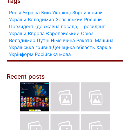
Tags
Росія
Україна
Київ
Українці
Збройні сили
України
Володимир Зеленський
Росіяни
Президент (державна посада)
Президент
України
Європа
Європейський Союз
Володимир Путін
Німеччина
Ракета.
Машина.
Українська гривня
Донецька область
Харків
Укрінформ
Російська мова
Recent posts