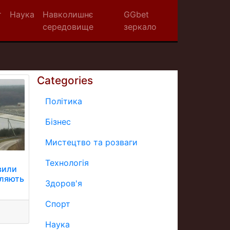
т
Наука
Навколишнє
GGbet
середовище
зеркало
Categories
Політика
Бізнес
Мистецтво та розваги
Технологія
вили
мляють
Здоров'я
Спорт
Наука