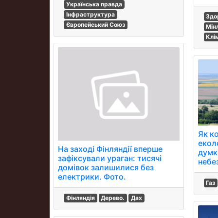
Українська правда
Інфраструктура
Здо
Європейський Союз
Мін
Клі
Як к
еколо
На заході Фінляндії вперше
думк
зафіксували ураган: тисячі
небе
домівок залишилися без
електрики. Фото.
Газ
Фінляндія
Дерево.
Дах