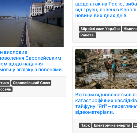
щодо атак на Росію, виб
від Грузії, повені в Європі
новини вихідних днів.
Збройні сили України
Німечч
Ракета.
н висловив
доволення Європейським
ом щодо надання
оги у зв'язку з повенями.
ітика
Європейський Союз
ссель
В'єтнам відновлюється п
катастрофічних наслідкі
тайфуну "Ягі" – переглянь
відеоматеріали.
Парк
Електрична енергія
Д