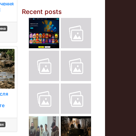
ачення
:
Recent posts
ина
ісля
в
те
ах