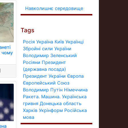
Навколишнє середовище
Tags
Росія
Україна
Київ
Українці
анеті
Збройні сили України
у чому
Володимир Зеленський
Росіяни
Президент
(державна посада)
Президент України
Європа
Європейський Союз
Володимир Путін
Німеччина
Ракета.
Машина.
Українська
гривня
Донецька область
Харків
Укрінформ
Російська
мова
ена