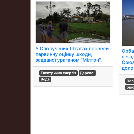
У Сполучених Штатах провели
Орба
первинну оцінку шкоди,
неза
завданої ураганом "Мілтон".
Союз
допом
Електрична енергія
Дерево.
Вода
Пол
Брю