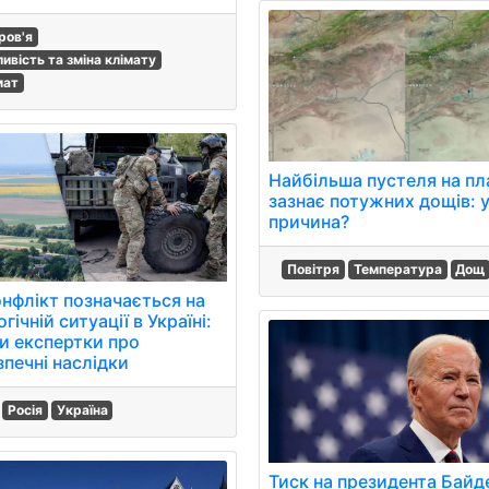
ров'я
ливість та зміна клімату
мат
Найбільша пустеля на пл
зазнає потужних дощів: 
причина?
Повітря
Температура
Дощ
онфлікт позначається на
гічній ситуації в Україні:
и експертки про
зпечні наслідки
Росія
Україна
Тиск на президента Байд