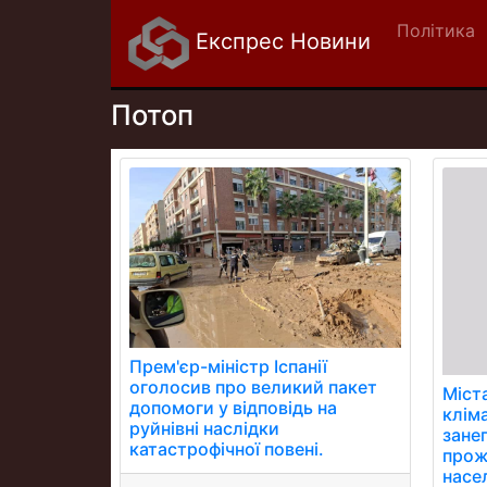
Політика
Експрес Новини
Потоп
Прем'єр-міністр Іспанії
оголосив про великий пакет
Міста
допомоги у відповідь на
клім
руйнівні наслідки
зане
катастрофічної повені.
прож
насе