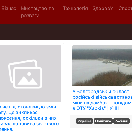
Бізнес
Мистецтво та
Технологія
Здоров'я
Спор
розваги
У Бєлгородській області
російські війська встано
міни на дамбах – повідо
 не підготовлені до змін
в ОТУ "Харків" | УНН
ату. Це викликає
покоєння, оскільки в них
Україна
Політика
Росіяни
иває половина світового
лення.