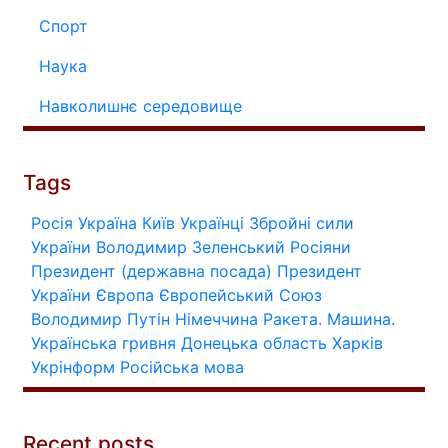
Спорт
Наука
Навколишнє середовище
Tags
Росія
Україна
Київ
Українці
Збройні сили
України
Володимир Зеленський
Росіяни
Президент (державна посада)
Президент
України
Європа
Європейський Союз
Володимир Путін
Німеччина
Ракета.
Машина.
Українська гривня
Донецька область
Харків
Укрінформ
Російська мова
Recent posts