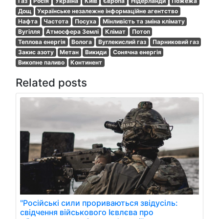
Газ
Росія
Україна
Київ
Європа
Нідерланди
Пожежа
Дощ
Українське незалежне інформаційне агентство
Нафта
Частота
Посуха
Мінливість та зміна клімату
Вугілля
Атмосфера Землі
Клімат
Потоп
Теплова енергія
Волога
Вуглекислий газ
Парниковий газ
Закис азоту
Метан
Викиди
Сонячна енергія
Викопне паливо
Континент
Related posts
"Російські сили прориваються звідусіль:
свідчення військового Ієвлєва про