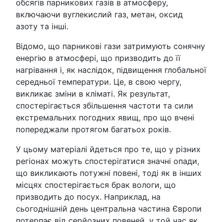
обсягів парникових газів в атмосферу,
включаючи вуглекислий газ, метан, оксид
азоту та інші.
Відомо, що парникові гази затримують сонячну
енергію в атмосфері, що призводить до її
нагрівання і, як наслідок, підвищення глобальної
середньої температури. Це, в свою чергу,
викликає зміни в кліматі. Як результат,
спостерігається збільшення частоти та сили
екстремальних погодних явищ, про що вчені
попереджали протягом багатьох років.
У цьому матеріалі йдеться про те, що у різних
регіонах можуть спостерігатися значні опади,
що викликають потужні повені, тоді як в інших
місцях спостерігається брак вологи, що
призводить до посух. Наприклад, на
сьогоднішній день центральна частина Європи
потерпає від серйозних повеней, у той час як