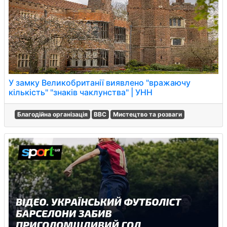
У замку Великобританії виявлено "вражаючу
кількість" "знакiв чаклунства" | УНН
Благодійна організація
BBC
Мистецтво та розваги