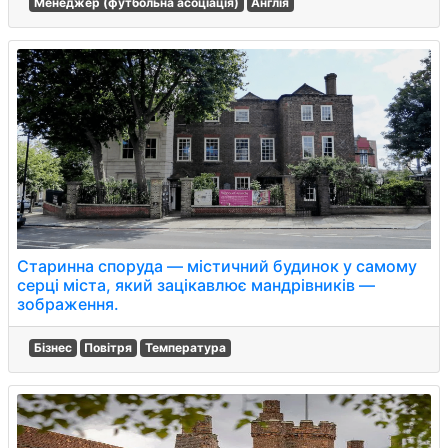
Менеджер (футбольна асоціація)
Англія
Старинна споруда — містичний будинок у самому
серці міста, який зацікавлює мандрівників —
зображення.
Бізнес
Повітря
Температура