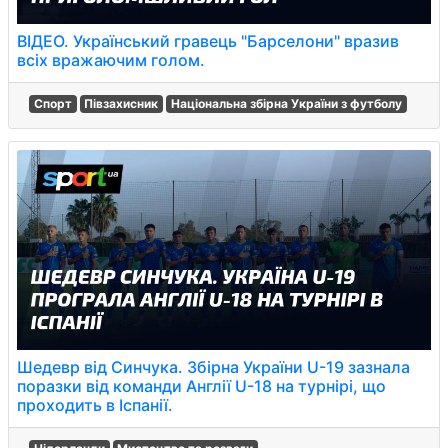
ВІДЕО. Український гравець "Барселони" вразив
всіх вражаючим голом.
Спорт
Півзахисник
Національна збірна України з футболу
Шедевр від Синчука. Збірна України U-19 зазнала
поразки від команди Англії U-18 на турнірі, що
проходить в Іспанії.