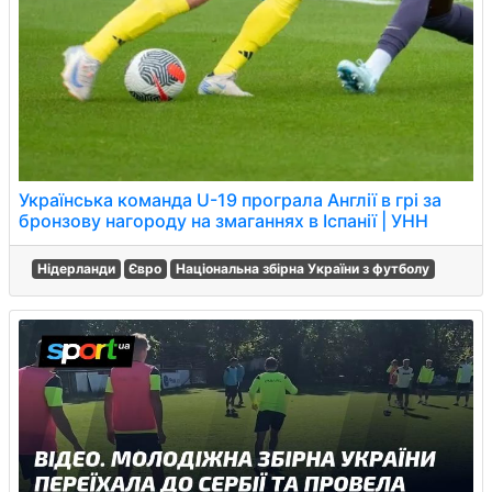
Українська команда U-19 програла Англії в грі за
бронзову нагороду на змаганнях в Іспанії | УНН
Нідерланди
Євро
Національна збірна України з футболу