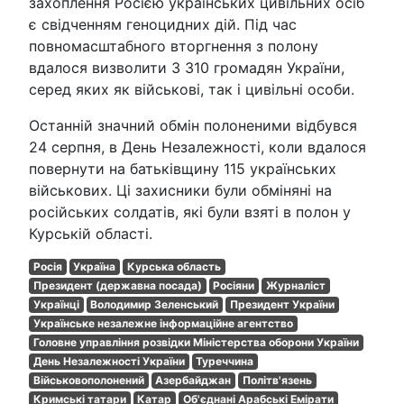
захоплення Росією українських цивільних осіб
є свідченням геноцидних дій. Під час
повномасштабного вторгнення з полону
вдалося визволити 3 310 громадян України,
серед яких як військові, так і цивільні особи.
Останній значний обмін полоненими відбувся
24 серпня, в День Незалежності, коли вдалося
повернути на батьківщину 115 українських
військових. Ці захисники були обміняні на
російських солдатів, які були взяті в полон у
Курській області.
Росія
Україна
Курська область
Президент (державна посада)
Росіяни
Журналіст
Українці
Володимир Зеленський
Президент України
Українське незалежне інформаційне агентство
Головне управління розвідки Міністерства оборони України
День Незалежності України
Туреччина
Військовополонений
Азербайджан
Політв'язень
Кримські татари
Катар
Об'єднані Арабські Емірати